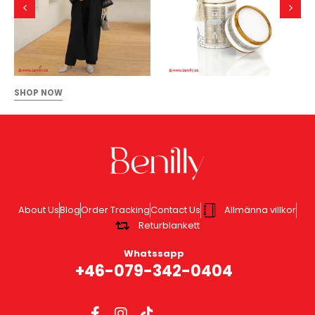
SHOP NOW
About Us
Blog
Order Tracking
Contact Us
Allmänna villkor
Returblankett
Whatssapp
+46-079-342-0404