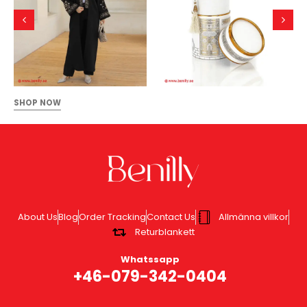
SHOP NOW
About Us
Blog
Order Tracking
Contact Us
Allmänna villkor
Returblankett
Whatssapp
+46-079-342-0404