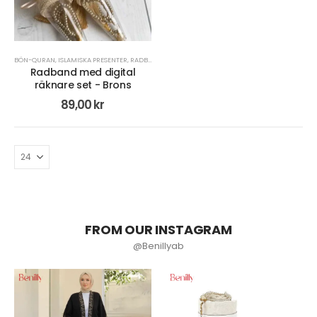
BÖN-QURAN
,
ISLAMISKA PRESENTER
,
RADBAND/MISBAHA
Radband med digital
räknare set - Brons
89,00
kr
FROM OUR INSTAGRAM
@Benillyab