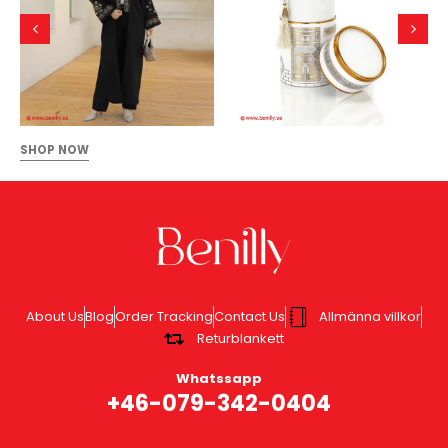
SHOP NOW
About Us
Blog
Order Tracking
Contact Us
Allmänna villkor
Returblankett
Whatssapp
+46-079-342-0404