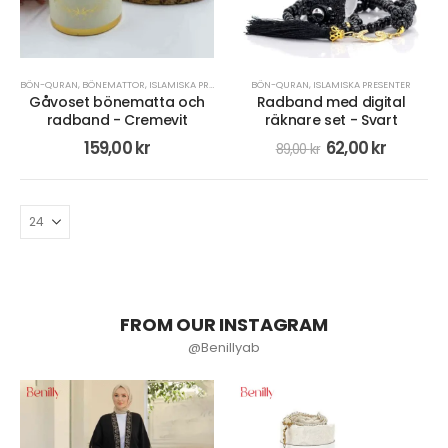
BÖN-QURAN
,
BÖNEMATTOR
,
ISLAMISKA PRESENTER
,
RADBAND/MISBAHA
BÖN-QURAN
,
ISLAMISKA PRESENTER
Gåvoset bönematta och
Radband med digital
radband - Cremevit
räknare set - Svart
159,00
kr
62,00
kr
89,00
kr
FROM OUR INSTAGRAM
@Benillyab