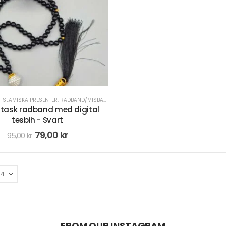
,
ISLAMISKA PRESENTER
,
RADBAND/MISBAHA
ntask radband med digital
tesbih - Svart
79,00
kr
95,00
kr
FROM OUR INSTAGRAM