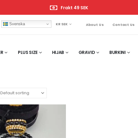
Frakt 49 SEK
Svenska
KR SEK
About Us
Contact Us
ER
PLUS SIZE
HIJAB
GRAVID
BURKINI