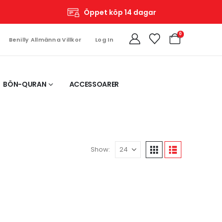
Öppet köp 14 dagar
0
Benilly Allmänna Villkor
Log In
BÖN-QURAN
ACCESSOARER
Show: