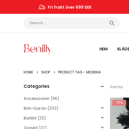
Fri frakt över 699 SEK
HEM
KLÄD
HOME
SHOP
PRODUCT TAG -
MESBIHA
Categories
Sort by:
Accessoarer
(66)
-17%
Bön-Quran
(202)
Burkini
(25)
Gravid
(22)