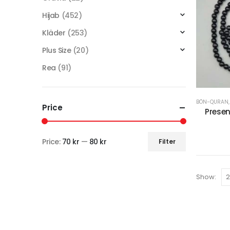
Hijab
(452)
Kläder
(253)
Plus Size
(20)
Rea
(91)
BÖN-QURAN
Price
Prese
Price:
70 kr
—
80 kr
Filter
Show: