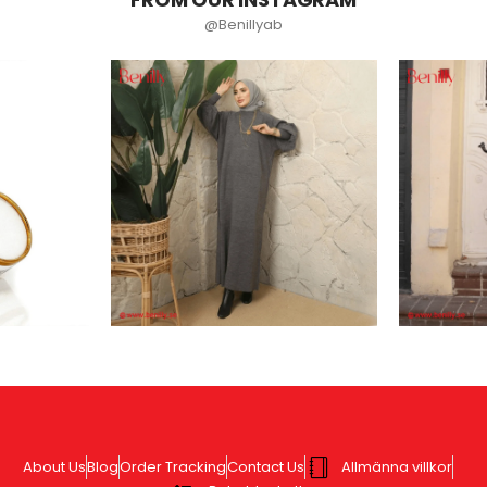
@Benillyab
About Us
Blog
Order Tracking
Contact Us
Allmänna villkor