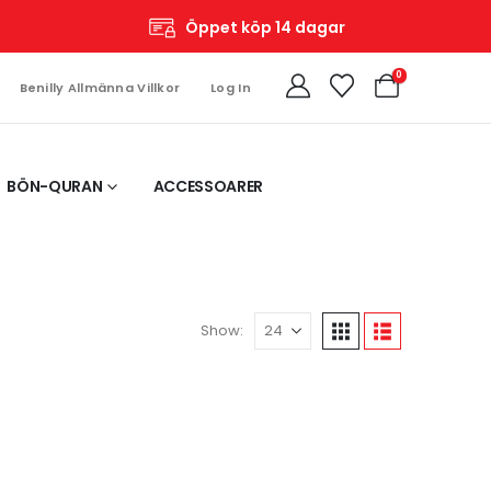
Öppet köp 14 dagar
0
Benilly Allmänna Villkor
Log In
BÖN-QURAN
ACCESSOARER
Show: