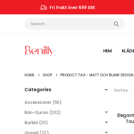
Fri frakt över 699 SEK
HEM
KLÄD
HOME
SHOP
PRODUCT TAG -
MATT OCH BLANK DESIG
Categories
Sort by:
Accessoarer
(66)
-30%
Bön-Quran
(202)
Elegan
Tou
Burkini
(25)
Gravid
(22)