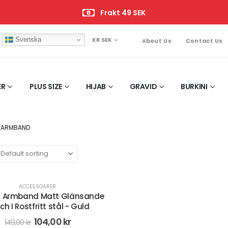
Frakt 49 SEK
Svenska
KR SEK
About Us
Contact Us
ER
PLUS SIZE
HIJAB
GRAVID
BURKINI
N ARMBAND
ACCESSOARER
t Armband Matt Glänsande
ch I Rostfritt stål - Guld
104,00
kr
149,00
kr