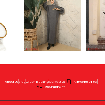
About Us
Blog
Order Tracking
Contact Us
Allmänna villkor
Returblankett