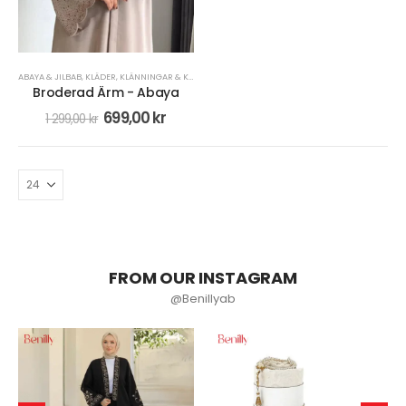
ABAYA & JILBAB
,
KLÄDER
,
KLÄNNINGAR & KJOLAR
Broderad Ärm - Abaya
699,00
kr
1 299,00
kr
FROM OUR INSTAGRAM
@Benillyab