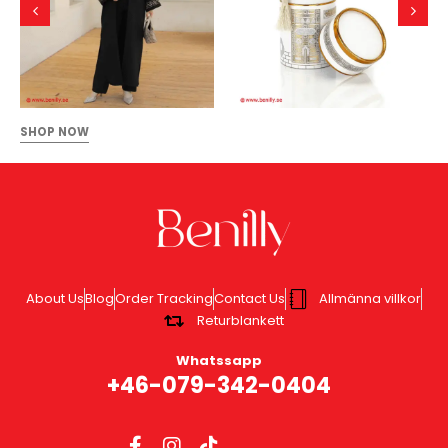
SHOP NOW
About Us
Blog
Order Tracking
Contact Us
Allmänna villkor
Returblankett
Whatssapp
+46-079-342-0404