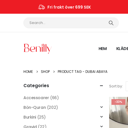
Fri frakt över 699 SEK
HEM
KLÄD
HOME
SHOP
PRODUCT TAG -
DUBAI ABAYA
Categories
Sort by:
Accessoarer
(66)
-33%
Bön-Quran
(202)
Burkini
(25)
Gravid
(22)