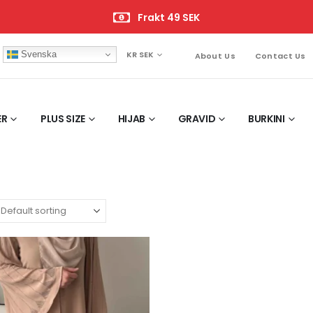
Frakt 49 SEK
Svenska
KR SEK
About Us
Contact Us
ER
PLUS SIZE
HIJAB
GRAVID
BURKINI