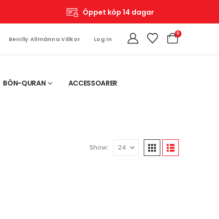
Öppet köp 14 dagar
0
Benilly Allmänna Villkor
Log In
BÖN-QURAN
ACCESSOARER
Show: