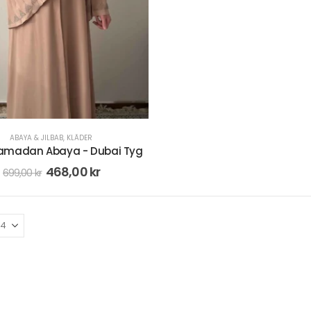
ABAYA & JILBAB
,
KLÄDER
Ramadan Abaya - Dubai Tyg
468,00
kr
699,00
kr