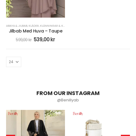
ABAYA & JILBAB
,
KLÄDER
,
KLÄNNINGAR & KJOLAR
Jilbab Med Huva – Taupe
539,00
kr
599,00
kr
FROM OUR INSTAGRAM
@Benillyab