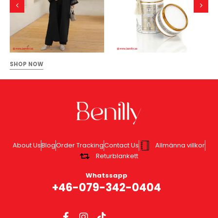
SHOP NOW
About Us
Blog
Order Tracking
Contact Us
Allmänna villkor
Returblankett
Whatssapp
+46-079-342-0404