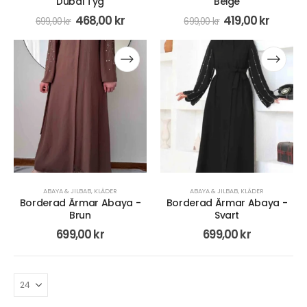
Dubai Tyg
Beige
468,00
kr
419,00
kr
699,00
kr
699,00
kr
ABAYA & JILBAB
,
KLÄDER
ABAYA & JILBAB
,
KLÄDER
Borderad Ärmar Abaya -
Borderad Ärmar Abaya -
Brun
Svart
699,00
kr
699,00
kr