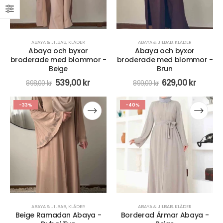
ABAYA & JILBAB
,
KLÄDER
ABAYA & JILBAB
,
KLÄDER
Abaya och byxor
Abaya och byxor
broderade med blommor -
broderade med blommor -
Beige
Brun
539,00
kr
629,00
kr
898,00
kr
899,00
kr
-33%
-40%
ABAYA & JILBAB
,
KLÄDER
ABAYA & JILBAB
,
KLÄDER
Beige Ramadan Abaya -
Borderad Ärmar Abaya -