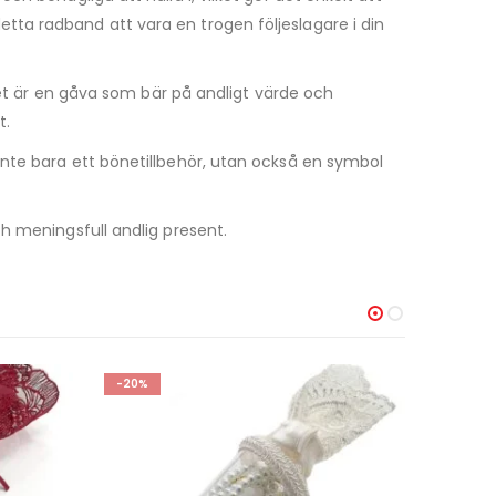
ta radband att vara en trogen följeslagare i din
Det är en gåva som bär på andligt värde och
t.
inte bara ett bönetillbehör, utan också en symbol
h meningsfull andlig present.
-25%
-20%