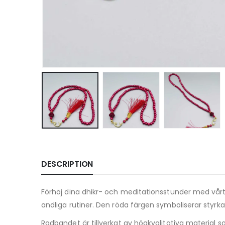
DESCRIPTION
Förhöj dina dhikr- och meditationsstunder med vår
andliga rutiner. Den röda färgen symboliserar styrka, e
Radbandet är tillverkat av högkvalitativa material s