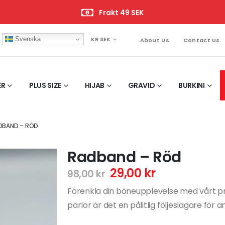
Frakt 49 SEK
Svenska
KR SEK
About Us
Contact Us
ER
PLUS SIZE
HIJAB
GRAVID
BURKINI
DBAND – RÖD
Radband – Röd
29,00
kr
98,00
kr
Förenkla din böneupplevelse med vårt pr
pärlor är det en pålitlig följeslagare för a