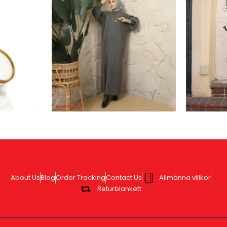
About Us
Blog
Order Tracking
Contact Us
Allmänna villkor
Returblankett