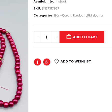
Availability:
In stock
SKU:
BN27317927
Categories:
Bön-Quran
,
Radband/Misbaha
ADD TO CART
ADD TO WISHLIST