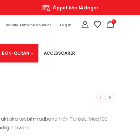
Öppet köp 14 dagar
0
Benilly Allmänna Villkor
Log In
BÖN-QURAN
ACCESSOARER
aktiska tesbih-radband från Turkiet. Med 100
ndlig närvaro.