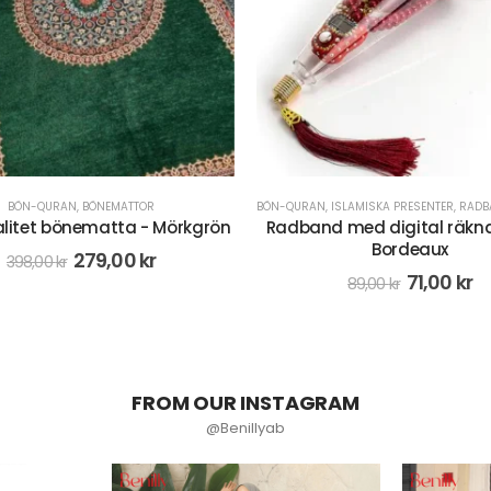
OUT OF STOCK
,
ISLAMISKA PRESENTER
,
RADBAND/MISBAHA
,
REA
BÖN-QURAN
,
ISLAMISKA PRESENTER
,
RADBA
 med digital räknare set -
Radband med digital räkna
Bordeaux
Vit
71,00
kr
71,00
kr
89,00
kr
89,00
kr
FROM OUR INSTAGRAM
@Benillyab