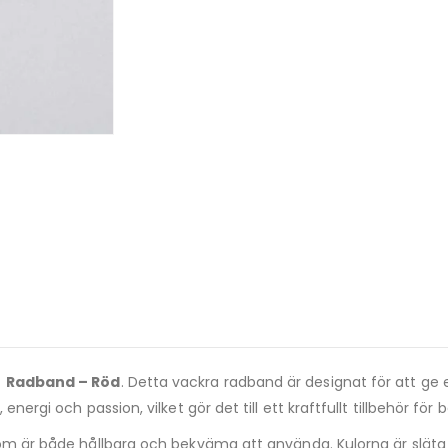
t
Radband – Röd
. Detta vackra radband är designat för att ge
nergi och passion, vilket gör det till ett kraftfullt tillbehör för 
om är både hållbara och bekväma att använda. Kulorna är släta oc