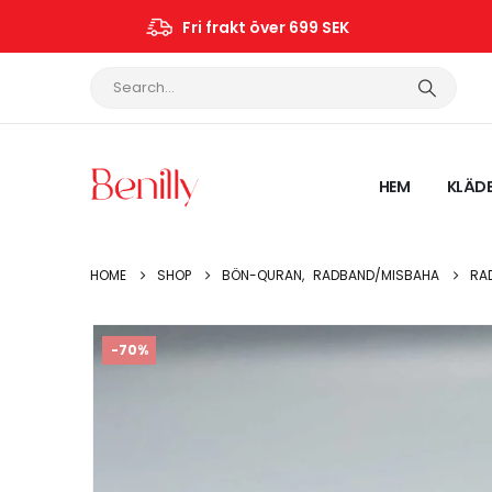
Fri frakt över 699 SEK
HEM
KLÄD
HOME
SHOP
BÖN-QURAN
,
RADBAND/MISBAHA
RA
-70%