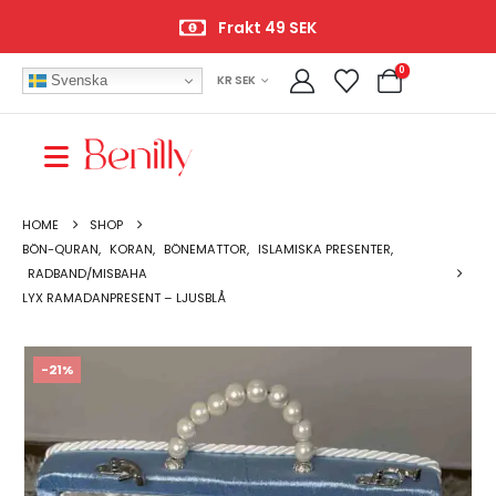
Frakt 49 SEK
0
Svenska
KR SEK
HOME
SHOP
BÖN-QURAN
,
KORAN
,
BÖNEMATTOR
,
ISLAMISKA PRESENTER
,
RADBAND/MISBAHA
LYX RAMADANPRESENT – LJUSBLÅ
-21%