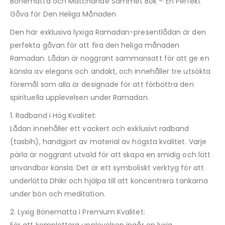
Bönematta och Matchande Sammet Bok – En Perfekt
Gåva för Den Heliga Månaden
Den här exklusiva lyxiga Ramadan-presentlådan är den
perfekta gåvan för att fira den heliga månaden
Ramadan. Lådan är noggrant sammansatt för att ge en
känsla av elegans och andakt, och innehåller tre utsökta
föremål som alla är designade för att förbättra den
spirituella upplevelsen under Ramadan.
1. Radband i Hög Kvalitet:
Lådan innehåller ett vackert och exklusivt radband
(tasbih), handgjort av material av högsta kvalitet. Varje
pärla är noggrant utvald för att skapa en smidig och lätt
användbar känsla. Det är ett symboliskt verktyg för att
underlätta Dhikr och hjälpa till att koncentrera tankarna
under bön och meditation.
2. Lyxig Bönematta i Premium Kvalitet: