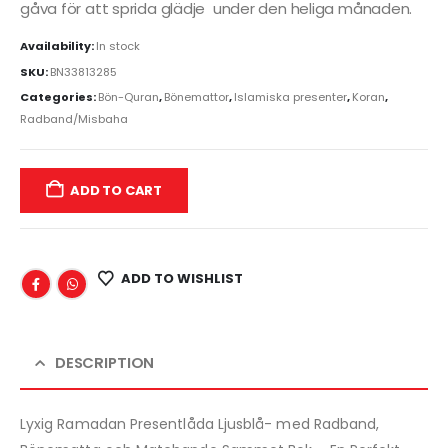
gåva för att sprida glädje under den heliga månaden.
Availability:
In stock
SKU:
BN33813285
Categories:
Bön-Quran
,
Bönemattor
,
Islamiska presenter
,
Koran
,
Radband/Misbaha
ADD TO CART
ADD TO WISHLIST
DESCRIPTION
Lyxig Ramadan Presentlåda Ljusblå- med Radband,