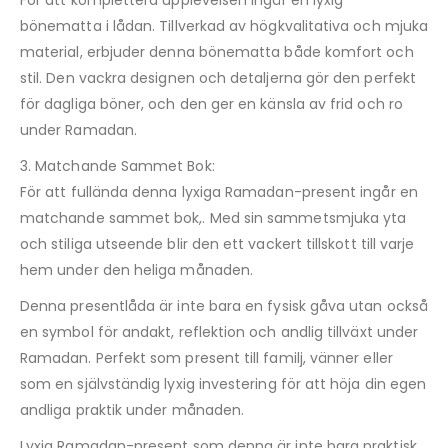
För att komplettera upplevelsen ingår en lyxig
bönematta i lådan. Tillverkad av högkvalitativa och mjuka
material, erbjuder denna bönematta både komfort och
stil. Den vackra designen och detaljerna gör den perfekt
för dagliga böner, och den ger en känsla av frid och ro
under Ramadan.
3. Matchande Sammet Bok:
För att fullända denna lyxiga Ramadan-present ingår en
matchande sammet bok,. Med sin sammetsmjuka yta
och stiliga utseende blir den ett vackert tillskott till varje
hem under den heliga månaden.
Denna presentlåda är inte bara en fysisk gåva utan också
en symbol för andakt, reflektion och andlig tillväxt under
Ramadan. Perfekt som present till familj, vänner eller
som en självständig lyxig investering för att höja din egen
andliga praktik under månaden.
Lyxig Ramadan-present som denna är inte bara praktisk