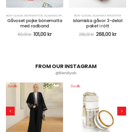
BÖN-QURAN
,
BÖNEMATTOR
,
ISLAMISKA PRESENTER
,
RADBAND/MISBAHA
BÖN-QURAN
,
ISLAMISKA PRESENTER
Gåvoset pojke bönematta
Islamiska gåvor 3-delat
med radband
paket i rött
101,00
kr
268,00
kr
169,00
kr
298,00
kr
FROM OUR INSTAGRAM
@Benillyab