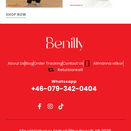
SHOP NOW
About Us
Blog
Order Tracking
Contact Us
Allmänna villkor
Returblankett
Whatssapp
+46-079-342-0404
Alla rättigheter förbehållna Benelli AB 2025.