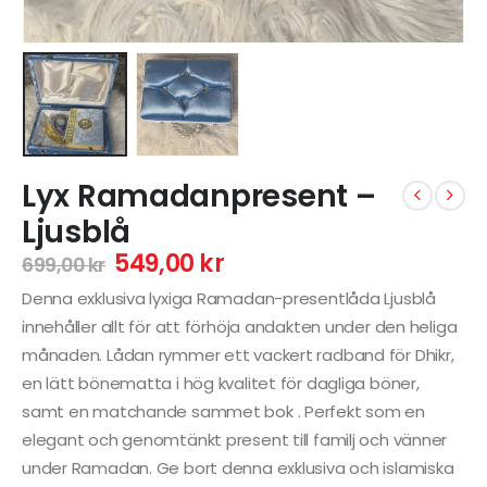
Lyx Ramadanpresent –
Ljusblå
549,00
kr
699,00
kr
Denna exklusiva lyxiga Ramadan-presentlåda Ljusblå
innehåller allt för att förhöja andakten under den heliga
månaden. Lådan rymmer ett vackert radband för Dhikr,
en lätt bönematta i hög kvalitet för dagliga böner,
samt en matchande sammet bok . Perfekt som en
elegant och genomtänkt present till familj och vänner
under Ramadan. Ge bort denna exklusiva och islamiska