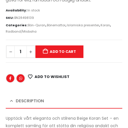
Availability:
In stock
SKU:
BN28498139
Categories:
Bön-Quran
,
Bönemattor
,
Islamiska presenter
,
Koran
,
Radband/Misbaha
ADD TO CART
ADD TO WISHLIST
DESCRIPTION
Upptäck vårt eleganta och stilrena Beige Koran Set – en
komplett samling för att stötta din religiösa andakt och