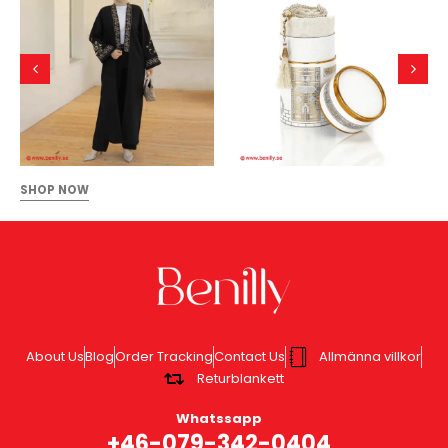
SHOP NOW
About Us
Blog
Order Tracking
Contact Us
Allmänna villkor
Returblankett
Whatssapp
+46-079-342-0404