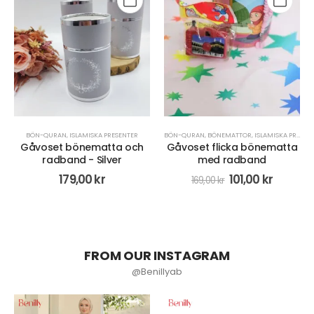
BÖN-QURAN
,
BÖNEMATTOR
,
ISLAMISKA PRESENTER
BÖN-QURAN
,
RADBAND/MISBAHA
,
ISLAMISKA PRESENTER
,
RADBAND/MISBAHA
Gåvoset flicka bönematta
Radband med digital
med radband
räknare set - Grå
101,00
kr
71,00
kr
169,00
kr
89,00
kr
FROM OUR INSTAGRAM
@Benillyab