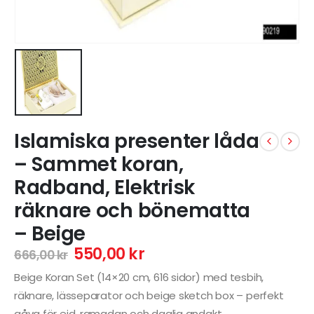
Islamiska presenter låda
– Sammet koran,
Radband, Elektrisk
räknare och bönematta
– Beige
550,00
kr
666,00
kr
Beige Koran Set (14×20 cm, 616 sidor) med tesbih,
räknare, lässeparator och beige sketch box – perfekt
gåva för eid, ramadan och daglig andakt.