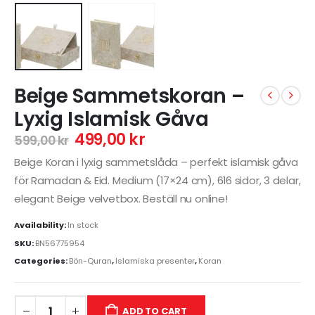
Beige Sammetskoran –
Lyxig Islamisk Gåva
499,00
kr
599,00
kr
Beige Koran i lyxig sammetslåda – perfekt islamisk gåva
för Ramadan & Eid. Medium (17×24 cm), 616 sidor, 3 delar,
elegant Beige velvetbox. Beställ nu online!
Availability:
In stock
SKU:
BN56775954
Categories:
Bön-Quran
,
Islamiska presenter
,
Koran
ADD TO CART