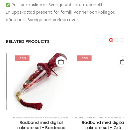
Passar muslimer i Sverige och internationellt
En uppskattad present för familj, vänner och kollegor,
både här i Sverige och världen över.
RELATED PRODUCTS
-20%
-20%
BÖN-QURAN
,
ISLAMISKA PRESENTER
,
RADBAND/MISBAHA
BÖN-QURAN
,
REA
,
ISLAMISKA PRESENTER
,
RADBAND/MISBAHA
Radband med digital
Radband med digital
räknare set - Bordeaux
räknare set - Grå