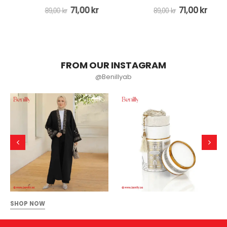
71,00
kr
71,00
kr
89,00
kr
89,00
kr
FROM OUR INSTAGRAM
@Benillyab
SHOP NOW