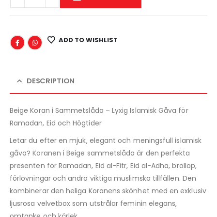
ADD TO WISHLIST
DESCRIPTION
Beige Koran i Sammetslåda – Lyxig Islamisk Gåva för
Ramadan, Eid och Högtider
Letar du efter en mjuk, elegant och meningsfull islamisk
gåva? Koranen i Beige sammetslåda är den perfekta
presenten för Ramadan, Eid al-Fitr, Eid al-Adha, bröllop,
förlovningar och andra viktiga muslimska tillfällen. Den
kombinerar den heliga Koranens skönhet med en exklusiv
ljusrosa velvetbox som utstrålar feminin elegans,
omtanke och kärlek.