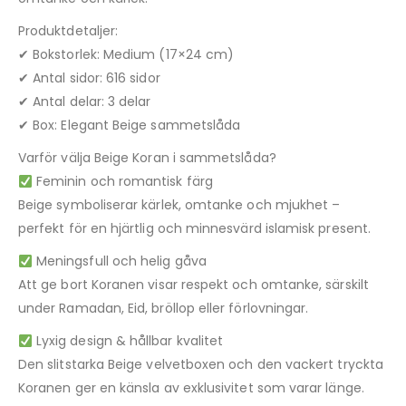
Produktdetaljer:
✔ Bokstorlek: Medium (17×24 cm)
✔ Antal sidor: 616 sidor
✔ Antal delar: 3 delar
✔ Box: Elegant Beige sammetslåda
Varför välja Beige Koran i sammetslåda?
Feminin och romantisk färg
Beige symboliserar kärlek, omtanke och mjukhet –
perfekt för en hjärtlig och minnesvärd islamisk present.
Meningsfull och helig gåva
Att ge bort Koranen visar respekt och omtanke, särskilt
under Ramadan, Eid, bröllop eller förlovningar.
Lyxig design & hållbar kvalitet
Den slitstarka Beige velvetboxen och den vackert tryckta
Koranen ger en känsla av exklusivitet som varar länge.