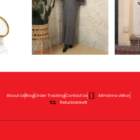
About Us
Blog
Order Tracking
Contact Us
Allmänna villkor
Returblankett