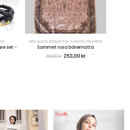
TER
BÖN-QURAN
,
BÖNEMATTOR
,
ISLAMISKA PRESENTER
B
re set -
Sammet rosa bönematta
Gåvose
253,00
kr
298,00
kr