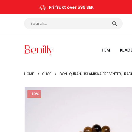
Fri frakt över 699 SEK
HEM
KLÄD
HOME
SHOP
BÖN-QURAN
,
ISLAMISKA PRESENTER
,
RAD
-10%