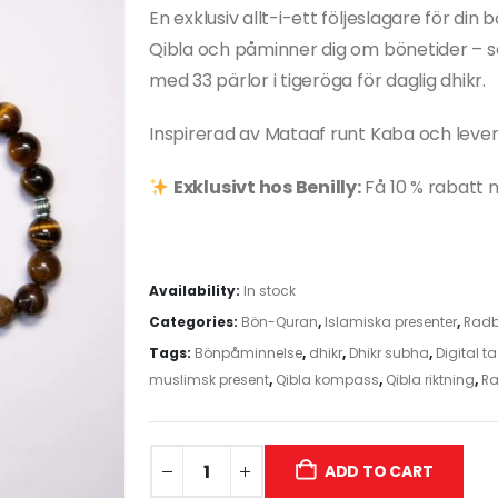
En exklusiv allt-i-ett följeslagare för di
Qibla och påminner dig om bönetider – s
med 33 pärlor i tigeröga för daglig dhikr.
Inspirerad av Mataaf runt Kaba och levere
Exklusivt hos Benilly:
Få 10 % rabatt n
Availability:
In stock
Categories:
Bön-Quran
,
Islamiska presenter
,
Rad
Tags:
Bönpåminnelse
,
dhikr
,
Dhikr subha
,
Digital t
muslimsk present
,
Qibla kompass
,
Qibla riktning
,
R
ADD TO CART