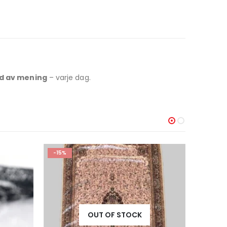
ld av mening
– varje dag.
-15%
-30%
OUT OF STOCK