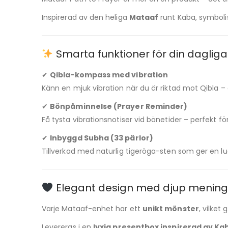
Inspirerad av den heliga
Mataaf
runt Kaba, symbolise
✔
Qibla-kompass med vibration
Känn en mjuk vibration när du är riktad mot Qibla – 
✔
Bönpåminnelse (Prayer Reminder)
Få tysta vibrationsnotiser vid bönetider – perfekt för
✔
Inbyggd Subha (33 pärlor)
Tillverkad med naturlig tigeröga-sten som ger en lu
Elegant design med djup mening
Varje Mataaf-enhet har ett
unikt mönster
, vilket
Levereras i en
lyxig presentbox inspirerad av Kab