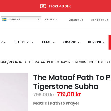
Frakt 49 SEK
Svenska
KR SEK
About Us
Contact Us
ER
PLUS SIZE
HIJAB
GRAVID
BURKINI
BAND/MISBAHA
THE MATAAF PATH TO PRAYER – PREMIUM TIGERSTONE SU
The Mataaf Path To 
Tigerstone Subha
719,00
kr
799,00
kr
Mataaf Path to Prayer