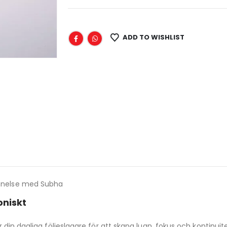
ADD TO WISHLIST
nnelse med Subha
oniskt
din dagliga följeslagare för att skapa lugn, fokus och kontinuite