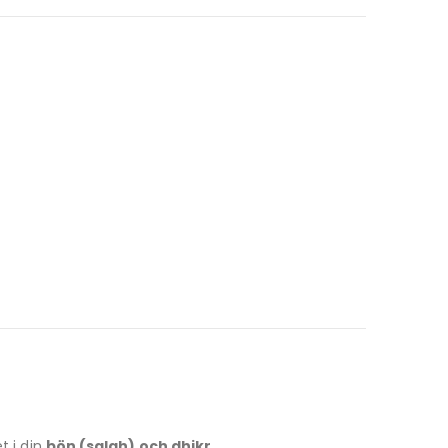
t i din
bön (salah) och dhikr
.