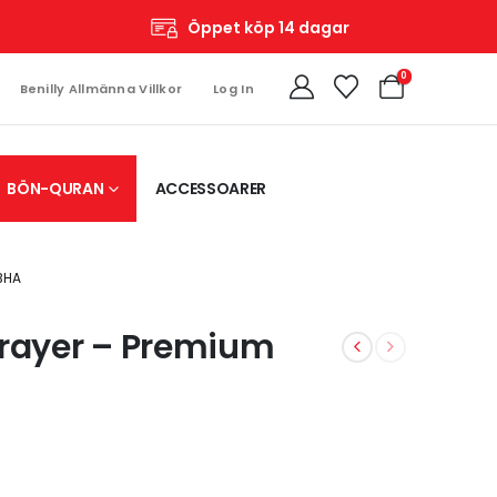
Öppet köp 14 dagar
0
Benilly Allmänna Villkor
Log In
BÖN-QURAN
ACCESSOARER
BHA
Prayer – Premium