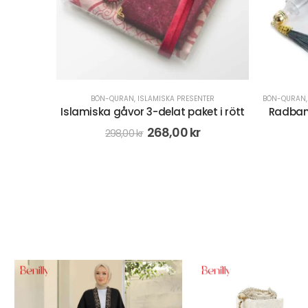
TER
BÖN-QURAN
,
ISLAMISKA PRESENTER
BÖN-QURAN
dband -
Islamiska gåvor 3-delat paket i rött
Radband
268,00
kr
298,00
kr