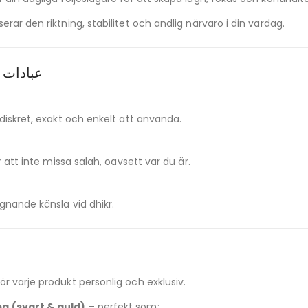
rar den riktning, stabilitet och andlig närvaro i din vardag.
Smarta funktioner för din dagliga عبادات
diskret, exakt och enkelt att använda.
 att inte missa salah, oavsett var du är.
gnande känsla vid dhikr.
 gör varje produkt personlig och exklusiv.
a (svart & guld)
– perfekt som: