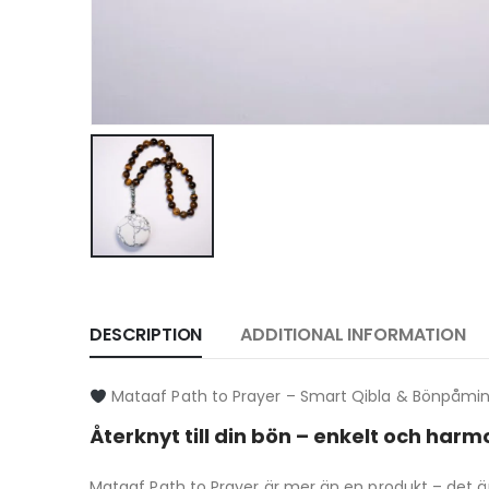
DESCRIPTION
ADDITIONAL INFORMATION
Mataaf Path to Prayer – Smart Qibla & Bönpåmi
Återknyt till din bön – enkelt och harm
Mataaf Path to Prayer är mer än en produkt – det är 