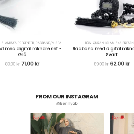
,
ISLAMISKA PRESENTER
,
RADBAND/MISBAHA
,
REA
BÖN-QURAN
,
ISLAMISKA PRESEN
 med digital räknare set -
Radband med digital räkna
Grå
Svart
71,00
kr
62,00
kr
89,00
kr
89,00
kr
FROM OUR INSTAGRAM
@Benillyab