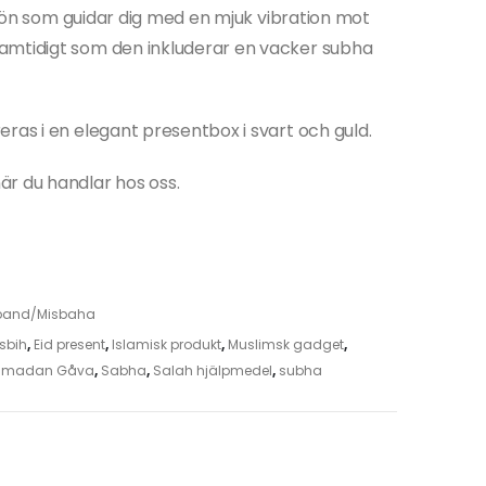
n bön som guidar dig med en mjuk vibration mot
amtidigt som den inkluderar en vacker subha
ras i en elegant presentbox i svart och guld.
är du handlar hos oss.
band/Misbaha
asbih
,
Eid present
,
Islamisk produkt
,
Muslimsk gadget
,
amadan Gåva
,
Sabha
,
Salah hjälpmedel
,
subha