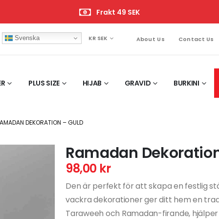
Frakt 49 SEK
Svenska
KR SEK
About Us
Contact Us
ER
PLUS SIZE
HIJAB
GRAVID
BURKINI
AMADAN DEKORATION – GULD
Ramadan Dekoration
98,00
kr
Den är perfekt för att skapa en festlig
vackra dekorationer ger ditt hem en tradit
Taraweeh och Ramadan-firande, hjälper d