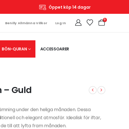
Öppet köp 14 dagar
0
Benilly Allmänna Villkor
Log In
BÖN-QURAN
ACCESSOARER
 – Guld
 stämning under den heliga månaden. Dessa
ionell och elegant atmosfär. Idealisk för iftar,
e till att lyfta fram månaden.