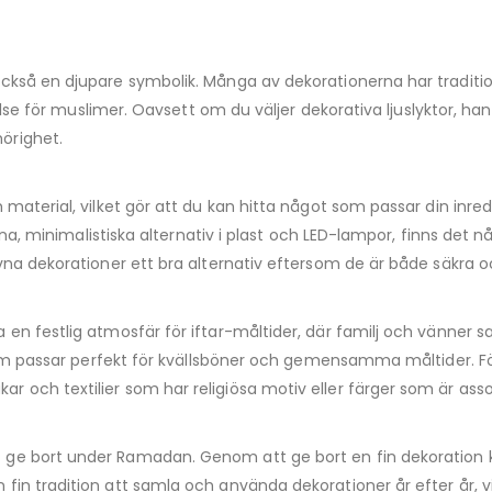
ckså en djupare symbolik. Många av dekorationerna har traditio
else för muslimer. Oavsett om du väljer dekorativa ljuslyktor, hantv
örighet.
material, vilket gör att du kan hitta något som passar din inred
erna, minimalistiska alternativ i plast och LED-lampor, finns det
vna dekorationer ett bra alternativ eftersom de är både säkra o
n festlig atmosfär för iftar-måltider, där familj och vänner sam
s som passar perfekt för kvällsböner och gemensamma måltider. F
r och textilier som har religiösa motiv eller färger som är a
ge bort under Ramadan. Genom att ge bort en fin dekoration k
in tradition att samla och använda dekorationer år efter år, vi