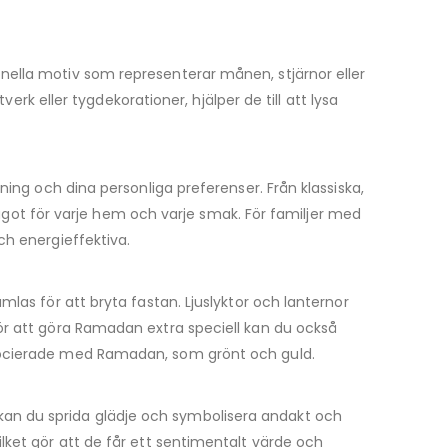
nella motiv som representerar månen, stjärnor eller
erk eller tygdekorationer, hjälper de till att lysa
ning och dina personliga preferenser. Från klassiska,
 något för varje hem och varje smak. För familjer med
ch energieffektiva.
las för att bryta fastan. Ljuslyktor och lanternor
ör att göra Ramadan extra speciell kan du också
ssocierade med Ramadan, som grönt och guld.
an du sprida glädje och symbolisera andakt och
lket gör att de får ett sentimentalt värde och