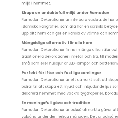
miljö i hemmet.
Skapa en andaktsfull miljö under Ramadan
Ramadan Dekorationer är inte bara vackra, de har o
islamiska kalligrafier, som alla har en särskild betyd
upp ditt hem och ger en känsla av värme och samh
Mångsidiga alternativ för alla hem
Ramadan Dekorationer finns i många olika stilar och 
traditionella dekorationer i metall och trä, till mod
små barn eller husdjur är LED-lampor och batteridri
Perfekt för iftar och festliga samlingar
Ramadan Dekorationer är ett utmärkt sätt att skapa e
bidrar till att skapa ett mjukt och inbjudande lju
dekorera hemmet med vackra tygdraperier, bordduka
En meningsfull gåva och tradition
Ramadan Dekorationer är också utmärkta gåvor att 
välgång under den heliga månaden. Det är också en f