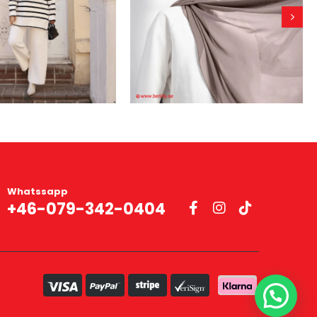
Whatssapp
+46-079-342-0404