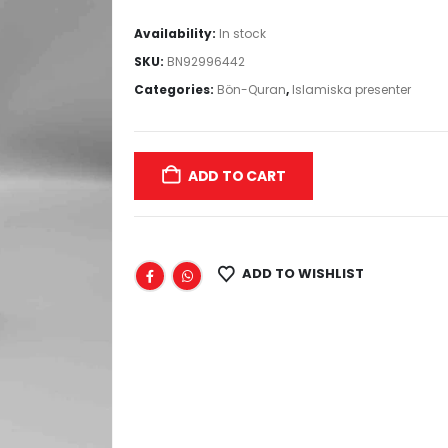
Availability:
In stock
SKU:
BN92996442
Categories:
Bön-Quran
,
Islamiska presenter
ADD TO CART
ADD TO WISHLIST