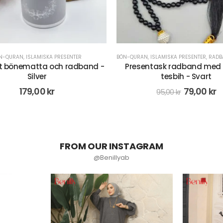
,
ISLAMISKA PRESENTER
,
RADBAND/MISBAHA
BÖN-QURAN
,
ISLAMISKA PRESENTER
,
RADBA
ntask radband med digital
Radband med digital räkna
tesbih - Svart
Grå
79,00
kr
71,00
kr
95,00
kr
89,00
kr
FROM OUR INSTAGRAM
@Benillyab