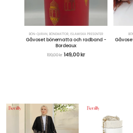
PRESENTER
BÖN-QURAN
,
ISLAMISKA PRESENTER
BÖN-QURAN
dband -
Gåvoset bönematta och radband -
Prese
Silver
179,00
kr