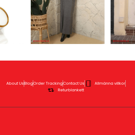
About Us
Blog
Order Tracking
Contact Us
Allmänna villkor
Returblankett