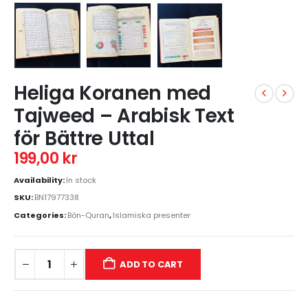
Heliga Koranen med
Tajweed – Arabisk Text
för Bättre Uttal
199,00
kr
Availability:
In stock
SKU:
BN17977338
Categories:
Bön-Quran
,
Islamiska presenter
ADD TO CART