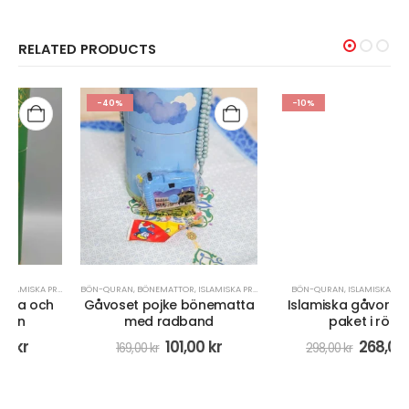
RELATED PRODUCTS
-40%
-10%
BÖN-QURAN
,
BÖNEMATTOR
,
ISLAMISKA PRESENTER
,
RADBAND/MISBAHA
BÖN-QURAN
,
ISLAMISKA PRESENTER
Gåvoset pojke bönematta
Islamiska gåvor 3-delat
med radband
paket i rött
101,00
kr
268,00
kr
169,00
kr
298,00
kr