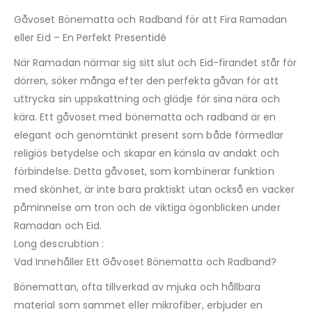
Gåvoset Bönematta och Radband för att Fira Ramadan
eller Eid – En Perfekt Presentidé
När Ramadan närmar sig sitt slut och Eid-firandet står för
dörren, söker många efter den perfekta gåvan för att
uttrycka sin uppskattning och glädje för sina nära och
kära. Ett gåvoset med bönematta och radband är en
elegant och genomtänkt present som både förmedlar
religiös betydelse och skapar en känsla av andakt och
förbindelse. Detta gåvoset, som kombinerar funktion
med skönhet, är inte bara praktiskt utan också en vacker
påminnelse om tron och de viktiga ögonblicken under
Ramadan och Eid.
Long descrubtion :
Vad Innehåller Ett Gåvoset Bönematta och Radband?
Bönemattan, ofta tillverkad av mjuka och hållbara
material som sammet eller mikrofiber, erbjuder en