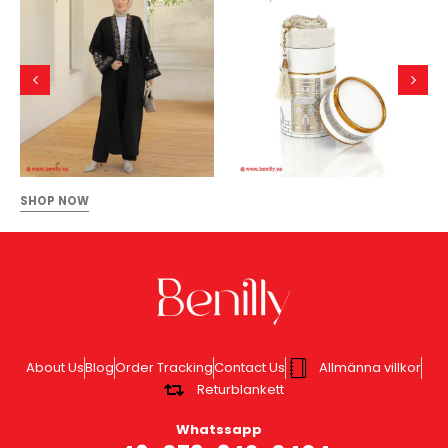
SHOP NOW
About Us
Blog
Order Tracking
Contact Us
Allmänna villkor
Returblankett
Whatssapp