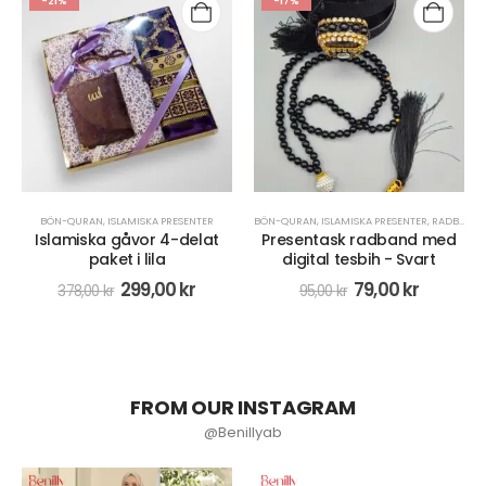
-21%
-17%
BÖN-QURAN
,
ISLAMISKA PRESENTER
BÖN-QURAN
,
ISLAMISKA PRESENTER
,
RADBAND/MISBAHA
Islamiska gåvor 4-delat
Presentask radband med
paket i lila
digital tesbih - Svart
299,00
kr
79,00
kr
378,00
kr
95,00
kr
FROM OUR INSTAGRAM
@Benillyab