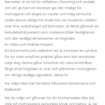
Ramadan är en tid för reflektion, försoning och andakt,
och att ge bort ett böneset gör det möjligt för
mottagaren att skapa en vacker och helig atmosfär
under denna viktiga tid. Under Eid, när muslimer världen
över firar avslutningen på Ramadan, är detta gåvoset en
betydelsefull present som markerar både festligheten
och den andliga dimensionen av högtiden.
En Tidlös och Praktisk Present
Ett bönematta och radband-set är inte bara en symbol
för tro utan också en praktisk gåva som kan användas
varje dag. Denna gåva fortsätter att vara användbar
långt efter högtiden är över och påminner mottagaren
om viktiga andliga ögonblick i deras liv.
Hur Väljer Man Det Perfekta Gåvosetet Bönematta och
Radband?
När du väljer ett gåvoset för att fira Ramadan eller Eid,
tänk på mottagarens personliga smak och behov. Är de