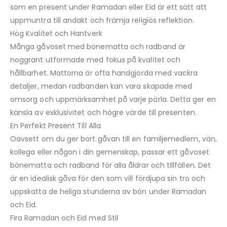
som en present under Ramadan eller Eid är ett sätt att
uppmuntra till andakt och främja religiös reflektion.
Hög Kvalitet och Hantverk
Många gåvoset med bönematta och radband är
noggrant utformade med fokus på kvalitet och
hållbarhet. Mattorna är ofta handgjorda med vackra
detaljer, medan radbanden kan vara skapade med
omsorg och uppmärksamhet på varje pärla. Detta ger en
känsla av exklusivitet och högre värde till presenten.
En Perfekt Present Till Alla
Oavsett om du ger bort gåvan till en familjemedlem, vän,
kollega eller någon i din gemenskap, passar ett gåvoset
bönematta och radband för alla åldrar och tillfällen. Det
är en idealisk gåva för den som vill fördjupa sin tro och
uppskatta de heliga stunderna av bön under Ramadan
och Eid.
Fira Ramadan och Eid med Stil