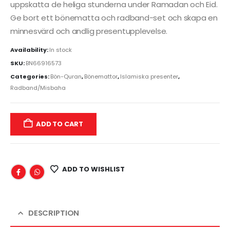
uppskatta de heliga stunderna under Ramadan och Eid.
Ge bort ett bönematta och radband-set och skapa en
minnesvärd och andlig presentupplevelse.
Availability:
In stock
SKU:
BN66916573
Categories:
Bön-Quran
,
Bönemattor
,
Islamiska presenter
,
Radband/Misbaha
ADD TO CART
ADD TO WISHLIST
DESCRIPTION