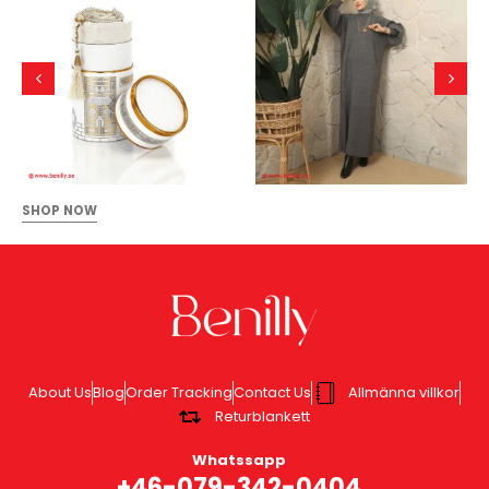
SHOP NOW
About Us
Blog
Order Tracking
Contact Us
Allmänna villkor
Returblankett
Whatssapp
+46-079-342-0404