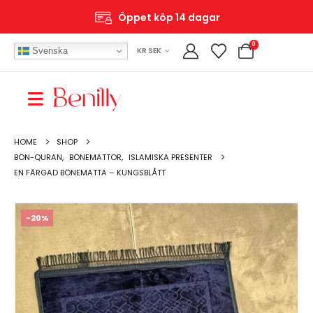
Öppet köp 14 dagar
0
Svenska
KR SEK
HOME
SHOP
BÖN-QURAN
,
BÖNEMATTOR
,
ISLAMISKA PRESENTER
EN FÄRGAD BÖNEMATTA – KUNGSBLÅTT
-20%