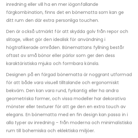
inredning eller vill ha en mer iögonfallande
färgkombination, finns det en bönematta som kan ge
ditt rum den där extra personliga touchen.
Den är också utmärkt för att skydda golv från repor och
slitage, vilket gör den idealisk för användning i
högtrafikerade områden. Bönemattans fyllning består
oftast av små bönor eller pärlor som ger den dess
karaktäristiska mjuka och formbara känsla.
Designen på en färgad bönematta är noggrant utformad
för att både vara visuell tilltalande och ergonomiskt
bekväm. Den kan vara rund, fyrkantig eller ha andra
geometriska former, och vissa modeller har dekorativa
mönster eller texturer för att ge den en extra touch av
elegans. En bönematta med en fin design kan passa in i
alla typer av inredning – från moderna och minimalistiska
rum till bohemiska och eklektiska miljöer.