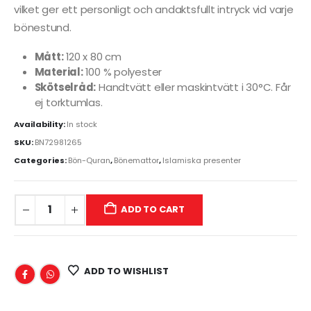
vilket ger ett personligt och andaktsfullt intryck vid varje
bönestund.
Mått:
120 x 80 cm
Material:
100 % polyester
Skötselråd:
Handtvätt eller maskintvätt i 30°C. Får
ej torktumlas.
Availability:
In stock
SKU:
BN72981265
Categories:
Bön-Quran
,
Bönemattor
,
Islamiska presenter
ADD TO CART
ADD TO WISHLIST