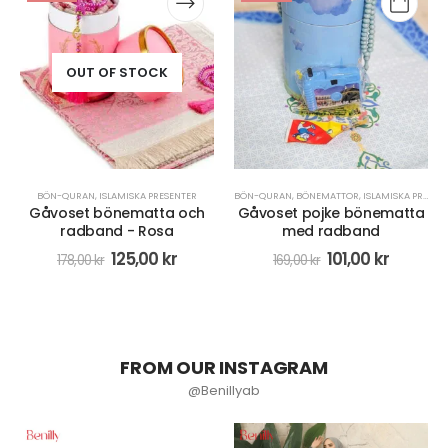
OUT OF STOCK
BÖN-QURAN
,
ISLAMISKA PRESENTER
BÖN-QURAN
,
BÖNEMATTOR
,
ISLAMISKA PRESENTER
Gåvoset bönematta och
Gåvoset pojke bönematta
radband - Rosa
med radband
125,00
kr
101,00
kr
178,00
kr
169,00
kr
FROM OUR INSTAGRAM
@Benillyab