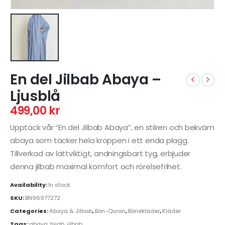
En del Jilbab Abaya –
Ljusblå
499,00
kr
Upptäck vår “En del Jilbab Abaya”, en stilren och bekväm
abaya som täcker hela kroppen i ett enda plagg.
Tillverkad av lättviktigt, andningsbart tyg, erbjuder
denna jilbab maximal komfort och rörelsefrihet.
Availability:
In stock
SKU:
BN96977272
Categories:
Abaya & Jilbab
,
Bön-Quran
,
Bönekläder
,
Kläder
Tags:
abaya
,
hijab
,
jilbab