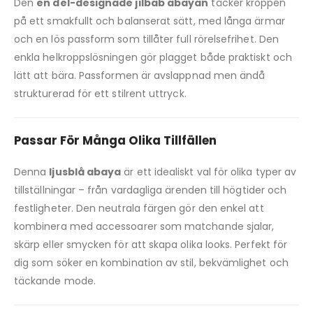
Den
en del-designade jilbab abayan
täcker kroppen
på ett smakfullt och balanserat sätt, med långa ärmar
och en lös passform som tillåter full rörelsefrihet. Den
enkla helkroppslösningen gör plagget både praktiskt och
lätt att bära. Passformen är avslappnad men ändå
strukturerad för ett stilrent uttryck.
Passar För Många Olika Tillfällen
Denna
ljusblå abaya
är ett idealiskt val för olika typer av
tillställningar – från vardagliga ärenden till högtider och
festligheter. Den neutrala färgen gör den enkel att
kombinera med accessoarer som matchande sjalar,
skärp eller smycken för att skapa olika looks. Perfekt för
dig som söker en kombination av stil, bekvämlighet och
täckande mode.