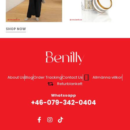
SHOP NOW
About Us
Blog
Order Tracking
Contact Us
Allmänna villkor
Returblankett
Whatssapp
+46-079-342-0404