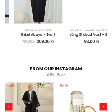
ABAYA & JILBAB
,
KLÄDER
JACKOR OCH KAVAJER
,
KLÄDER
,
STICKAT
Enkel Abaya - Svart
Lång Stickad Väst - Grön
209,00
kr
98,00
kr
298,00
kr
FROM OUR INSTAGRAM
@Benillyab