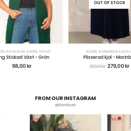
OUT OF STOCK
KLÄDER
,
KLÄNNINGAR & KJOLAR
KLÄDER
,
STICKAT
isserad kjol - Marinblå
Ribbstickad Tröja - Be
279,00
kr
258,00
kr
399,00
kr
FROM OUR INSTAGRAM
@Benillyab