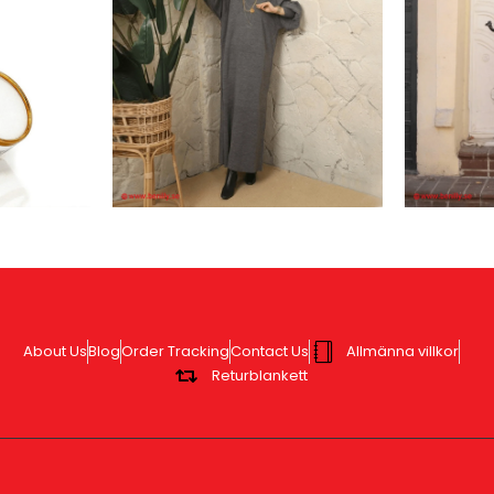
About Us
Blog
Order Tracking
Contact Us
Allmänna villkor
Returblankett