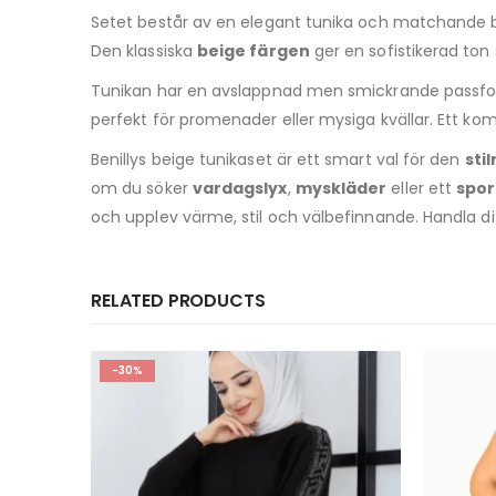
Setet består av en elegant tunika och matchande 
Den klassiska
beige färgen
ger en sofistikerad ton
Tunikan har en avslappnad men smickrande passform 
perfekt för promenader eller mysiga kvällar. Ett ko
Benillys beige tunikaset är ett smart val för den
sti
om du söker
vardagslyx
,
myskläder
eller ett
spor
och upplev värme, stil och välbefinnande. Handla d
RELATED PRODUCTS
-30%