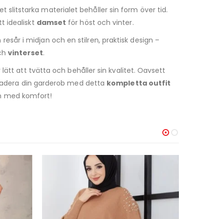
 slitstarka materialet behåller sin form över tid.
t idealiskt
damset
för höst och vinter.
år i midjan och en stilren, praktisk design –
ch
vinterset
.
lätt att tvätta och behåller sin kvalitet. Oavsett
pgradera din garderob med detta
kompletta outfit
n med komfort!
-30%