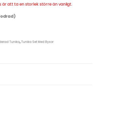
s är att ta en storlek större än vanligt.
 Fodrad)
derad Tunika
,
Tunika Set Med Byxor