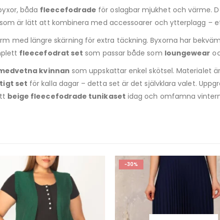
byxor, båda
fleecefodrade
för oslagbar mjukhet och värme. Det
 som är lätt att kombinera med accessoarer och ytterplagg – et
med längre skärning för extra täckning. Byxorna har bekväm res
mplett
fleecefodrat set
som passar både som
loungewear
o
lmedvetna kvinnan
som uppskattar enkel skötsel. Materialet är 
tigt set
för kalla dagar – detta set är det självklara valet. Up
itt
beige fleecefodrade tunikaset
idag och omfamna vinter