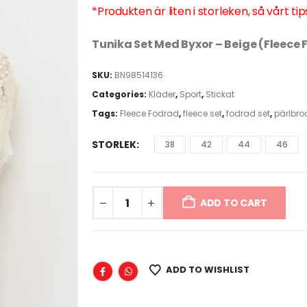
*Produkten är liten i storleken, så vårt tip
Tunika Set Med Byxor – Beige (Fleece
SKU:
BN98514136
Categories:
Kläder
,
Sport
,
Stickat
Tags:
Fleece Fodrad
,
fleece set
,
fodrad set
,
pärlbro
STORLEK
38
42
44
46
ADD TO CART
ADD TO WISHLIST