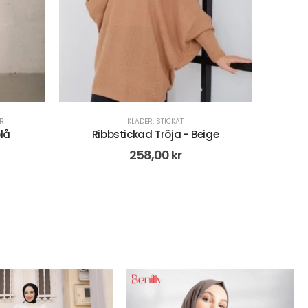
KLÄDER
,
KLÄNNINGAR & KJOLAR
,
STICKAT
ige
Stickad Klänning - Grön
398,00
kr