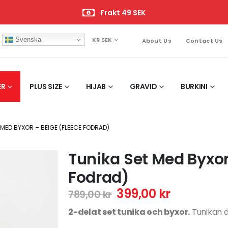
Frakt 49 SEK
Svenska
KR SEK
About Us
Contact Us
ER
PLUS SIZE
HIJAB
GRAVID
BURKINI
 MED BYXOR – BEIGE (FLEECE FODRAD)
Tunika Set Med Byxor
Fodrad)
399,00
kr
789,00
kr
2-delat set tunika och byxor.
Tunikan är