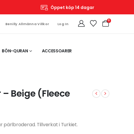
Öppet köp 14 dagar
0
Benilly Allmänna Villkor
Log In
BÖN-QURAN
ACCESSOARER
 – Beige (Fleece
 pärlbroderad. Tillverkat i Turkiet.