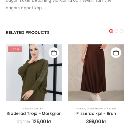
dagar, säker betalning via Klarna och Swish, samt 14
dagars öppet köp.
RELATED PRODUCTS
OUT OF STOCK
KLÄDER
,
KLÄNNINGAR & KJOLAR
KLÄDER
,
KLÄNNINGAR & KJOLAR
Plisserad kjol - Brun
Plisserad kjol - Vit
399,00
kr
399,00
kr