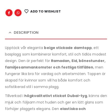
ADD TO WISHLIST
DESCRIPTION
Upptäck vår eleganta
beige stickade damtopp
, ett
basplagg som kombinerar komfort, stil och tidlös modest
design. Den är perfekt för
Ramadan, Eid, bönestunder,
familjesammankomster och festliga tillfällen
, men
fungerar lika bra för vardag och arbetsmöten. Toppen är
skapad för kvinnor som vill ha både komfort och
sofistikerad stil i samma plagg.
Tillverkad i
högkvalitativt stickat Dubai-tyg
, känns den
mjuk och följsam mot huden och ger en lätt glans som
förhöjer plaggets elegans. Den
elastiska och