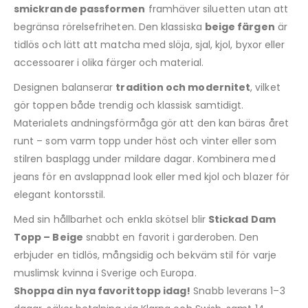
smickrande passformen
framhäver siluetten utan att
begränsa rörelsefriheten. Den klassiska
beige färgen
är
tidlös och lätt att matcha med slöja, sjal, kjol, byxor eller
accessoarer i olika färger och material.
Designen balanserar
tradition och modernitet
, vilket
gör toppen både trendig och klassisk samtidigt.
Materialets andningsförmåga gör att den kan bäras året
runt – som varm topp under höst och vinter eller som
stilren basplagg under mildare dagar. Kombinera med
jeans för en avslappnad look eller med kjol och blazer för
elegant kontorsstil.
Med sin hållbarhet och enkla skötsel blir
Stickad Dam
Topp – Beige
snabbt en favorit i garderoben. Den
erbjuder en tidlös, mångsidig och bekväm stil för varje
muslimsk kvinna i Sverige och Europa.
Shoppa din nya favorittopp idag!
Snabb leverans 1–3