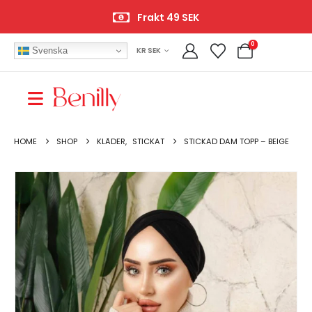
Frakt 49 SEK
0
Svenska
KR SEK
HOME
SHOP
KLÄDER
,
STICKAT
STICKAD DAM TOPP – BEIGE