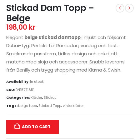
Stickad Dam Topp –
Beige
198,00
kr
Elegant
beige stickad damtopp
i mjukt och följsamt
Dubai-tyg. Perfekt för Ramadan, vardag och fest.
Smickrande passform, tidlös design och enkel att
matcha med slöja och accessoarer. Snabb leverans
från Benilly och trygg shopping med Klarna & Swish.
Availability:
In stock
SKU:
BN15771651
Categories:
Kläder
,
Stickat
Tags:
beige topp
,
Stickad Topp
,
vinterkläder
ADD TO CART