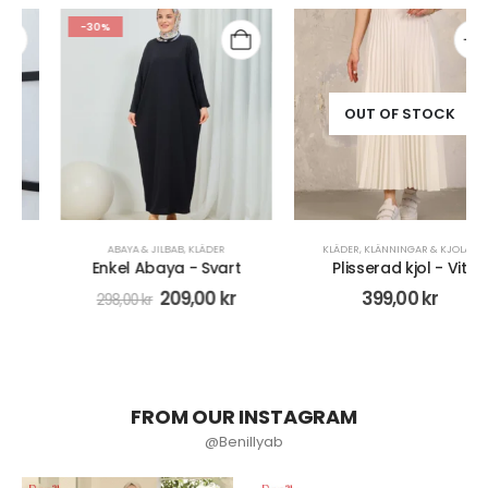
-30%
OUT OF STOCK
ABAYA & JILBAB
,
KLÄDER
KLÄDER
,
KLÄNNINGAR & KJOLAR
Enkel Abaya - Svart
Plisserad kjol - Vit
209,00
kr
399,00
kr
298,00
kr
FROM OUR INSTAGRAM
@Benillyab