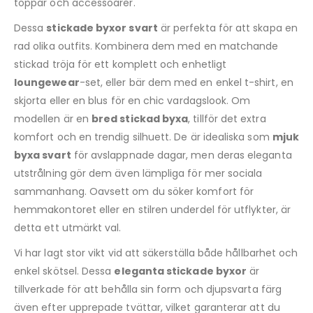
toppar och accessoarer.
Dessa
stickade byxor svart
är perfekta för att skapa en
rad olika outfits. Kombinera dem med en matchande
stickad tröja för ett komplett och enhetligt
loungewear
-set, eller bär dem med en enkel t-shirt, en
skjorta eller en blus för en chic vardagslook. Om
modellen är en
bred stickad byxa
, tillför det extra
komfort och en trendig silhuett. De är idealiska som
mjuk
byxa svart
för avslappnade dagar, men deras eleganta
utstrålning gör dem även lämpliga för mer sociala
sammanhang. Oavsett om du söker komfort för
hemmakontoret eller en stilren underdel för utflykter, är
detta ett utmärkt val.
Vi har lagt stor vikt vid att säkerställa både hållbarhet och
enkel skötsel. Dessa
eleganta stickade byxor
är
tillverkade för att behålla sin form och djupsvarta färg
även efter upprepade tvättar, vilket garanterar att du