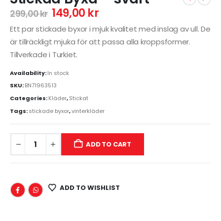
149,00
kr
299,00
kr
Ett par stickade byxor i mjuk kvalitet med inslag av ull. De
är tillräckligt mjuka för att passa alla kroppsformer.
Tillverkade i Turkiet.
Availability:
In stock
SKU:
BN71963513
Categories:
Kläder
,
Stickat
Tags:
stickade byxor
,
vinterkläder
ADD TO CART
ADD TO WISHLIST