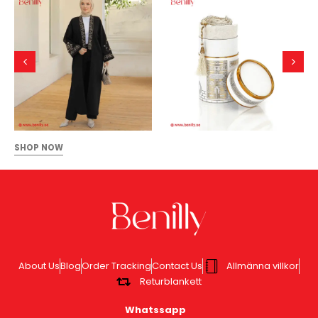
SHOP NOW
About Us
Blog
Order Tracking
Contact Us
Allmänna villkor
Returblankett
Whatssapp