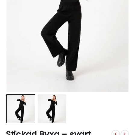
Stickad Byxa – svart