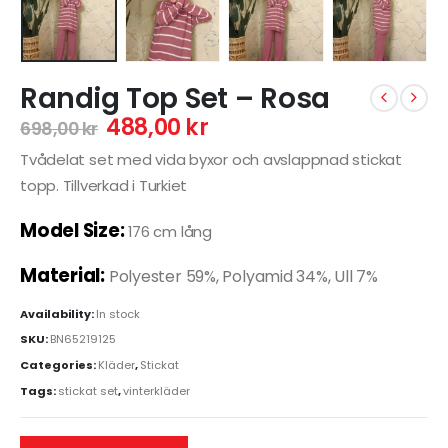
Randig Top Set – Rosa
488,00
kr
698,00
kr
Tvådelat set med vida byxor och avslappnad stickat
topp. Tillverkad i Turkiet
Model Size:
176 cm lång
Material:
Polyester 59%, Polyamid 34%, Ull 7%
Availability:
In stock
SKU:
BN65219125
Categories:
Kläder
,
Stickat
Tags:
stickat set
,
vinterkläder