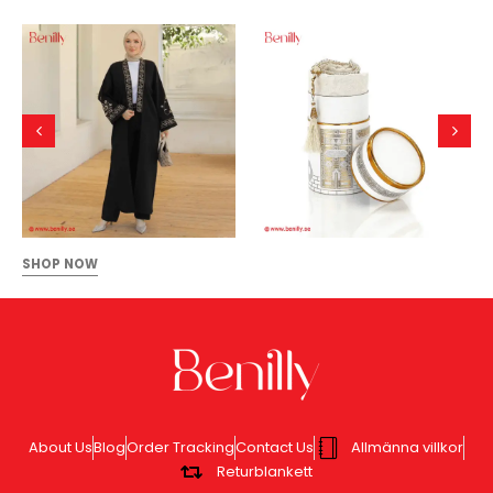
SHOP NOW
About Us
Blog
Order Tracking
Contact Us
Allmänna villkor
Returblankett