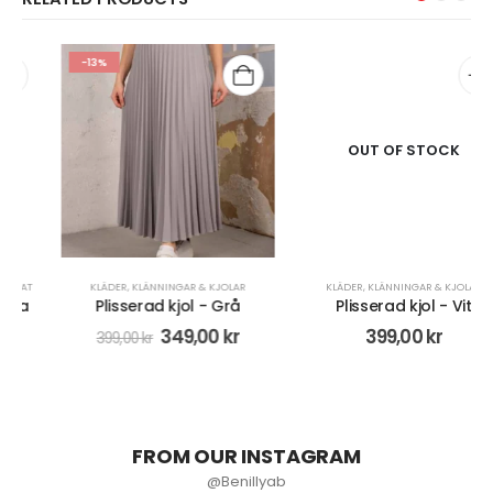
-13%
OUT OF STOCK
KLÄDER
,
KLÄNNINGAR & KJOLAR
KLÄDER
,
KLÄNNINGAR & KJOLAR
Plisserad kjol - Grå
Plisserad kjol - Vit
349,00
kr
399,00
kr
399,00
kr
FROM OUR INSTAGRAM
@Benillyab