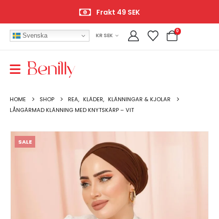
Frakt 49 SEK
0
Svenska
KR SEK
HOME
SHOP
REA
,
KLÄDER
,
KLÄNNINGAR & KJOLAR
LÅNGÄRMAD KLÄNNING MED KNYTSKÄRP – VIT
SALE