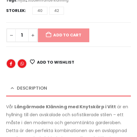
Tags:
hijab
,
Studenfirande klänning
STORLEK
40
42
ADD TO CART
ADD TO WISHLIST
DESCRIPTION
Vår
Långärmade Klänning med Knytskärp i Vitt
är en
hyllning till den avskalade och sofistikerade stilen – ett
måste i den moderna och genomtänkta garderoben.
Detta är den perfekta kombinationen av en avslappnad