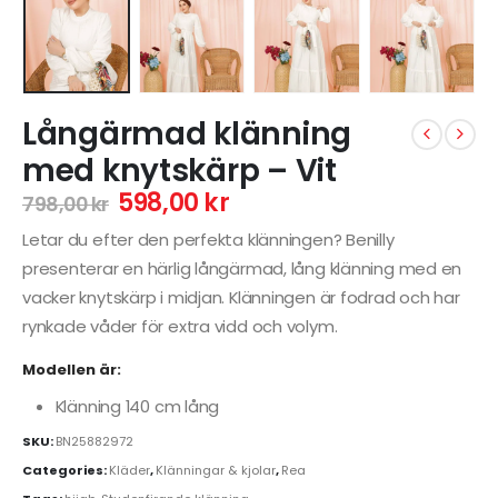
Långärmad klänning
med knytskärp – Vit
598,00
kr
798,00
kr
Letar du efter den perfekta klänningen? Benilly
presenterar en härlig långärmad, lång klänning med en
vacker knytskärp i midjan. Klänningen är fodrad och har
rynkade våder för extra vidd och volym.
Modellen är:
Klänning 140 cm lång
SKU:
BN25882972
Categories:
Kläder
,
Klänningar & kjolar
,
Rea