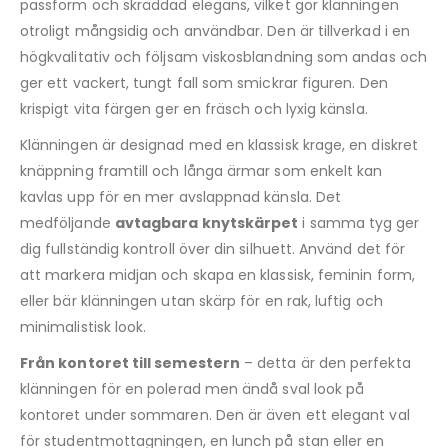
passform och skräddad elegans, vilket gör klänningen
otroligt mångsidig och användbar. Den är tillverkad i en
högkvalitativ och följsam viskosblandning som andas och
ger ett vackert, tungt fall som smickrar figuren. Den
krispigt vita färgen ger en fräsch och lyxig känsla.
Klänningen är designad med en klassisk krage, en diskret
knäppning framtill och långa ärmar som enkelt kan
kavlas upp för en mer avslappnad känsla. Det
medföljande
avtagbara knytskärpet
i samma tyg ger
dig fullständig kontroll över din silhuett. Använd det för
att markera midjan och skapa en klassisk, feminin form,
eller bär klänningen utan skärp för en rak, luftig och
minimalistisk look.
Från kontoret till semestern
– detta är den perfekta
klänningen för en polerad men ändå sval look på
kontoret under sommaren. Den är även ett elegant val
för studentmottagningen, en lunch på stan eller en