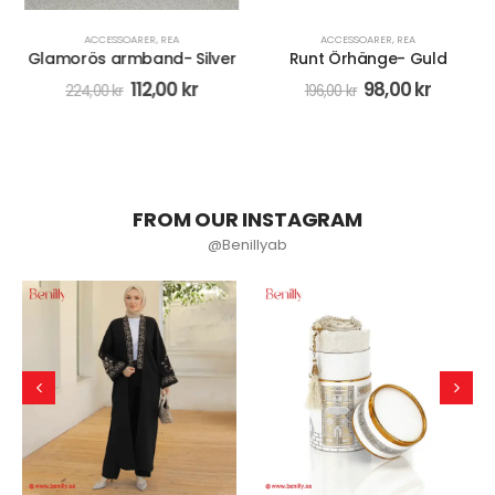
ACCESSOARER
,
REA
ACCESSOARER
,
REA
Glamorös armband- Silver
Runt Örhänge- Guld
112,00
kr
98,00
kr
224,00
kr
196,00
kr
FROM OUR INSTAGRAM
@Benillyab