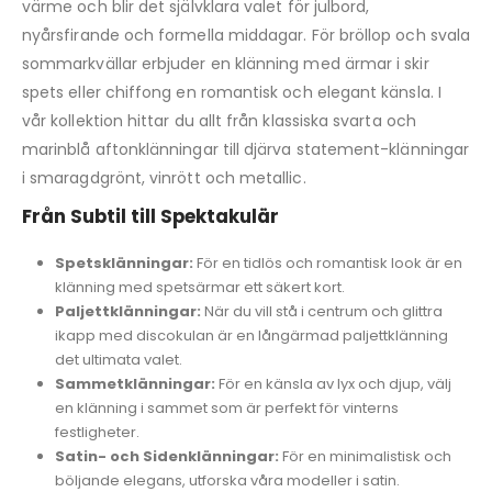
värme och blir det självklara valet för julbord,
nyårsfirande och formella middagar. För bröllop och svala
sommarkvällar erbjuder en klänning med ärmar i skir
spets eller chiffong en romantisk och elegant känsla. I
vår kollektion hittar du allt från klassiska svarta och
marinblå aftonklänningar till djärva statement-klänningar
i smaragdgrönt, vinrött och metallic.
Från Subtil till Spektakulär
Spetsklänningar:
För en tidlös och romantisk look är en
klänning med spetsärmar ett säkert kort.
Paljettklänningar:
När du vill stå i centrum och glittra
ikapp med discokulan är en långärmad paljettklänning
det ultimata valet.
Sammetklänningar:
För en känsla av lyx och djup, välj
en klänning i sammet som är perfekt för vinterns
festligheter.
Satin- och Sidenklänningar:
För en minimalistisk och
böljande elegans, utforska våra modeller i satin.