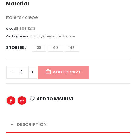
Material
Italiensk crepe
SKU:
BN69311233
Categories:
Kläder
,
Klänningar & kjolar
STORLEK
38
40
42
ADD TO CART
ADD TO WISHLIST
DESCRIPTION