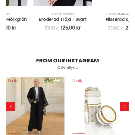
KLÄDER
,
STICKAT
KLÄDER
,
KLÄNNINGAR & KJOLAR
Broderad Tröja - Svart
Plisserad Kjol - Svart
125,00
kr
279,00
kr
178,00
kr
399,00
kr
FROM OUR INSTAGRAM
@Benillyab