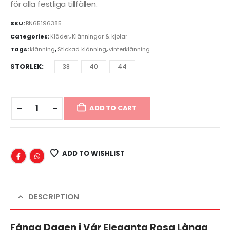
för alla festliga tillfällen.
SKU:
BN65196385
Categories:
Kläder
,
Klänningar & kjolar
Tags:
klänning
,
Stickad klänning
,
vinterklänning
STORLEK
38
40
44
ADD TO CART
ADD TO WISHLIST
DESCRIPTION
Fånga Dagen i Vår Eleganta Rosa Långa