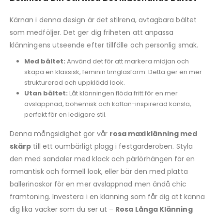
Kärnan i denna design är det stilrena, avtagbara bältet
som medföljer. Det ger dig friheten att anpassa
klänningens utseende efter tillfälle och personlig smak.
Med bältet:
Använd det för att markera midjan och
skapa en klassisk, feminin timglasform. Detta ger en mer
strukturerad och uppklädd look.
Utan bältet:
Låt klänningen flöda fritt för en mer
avslappnad, bohemisk och kaftan-inspirerad känsla,
perfekt för en ledigare stil.
Denna mångsidighet gör vår
rosa maxiklänning med
skärp
till ett oumbärligt plagg i festgarderoben. Styla
den med sandaler med klack och pärlörhängen för en
romantisk och formell look, eller bär den med platta
ballerinaskor för en mer avslappnad men ändå chic
framtoning. Investera i en klänning som får dig att känna
dig lika vacker som du ser ut –
Rosa Långa Klänning