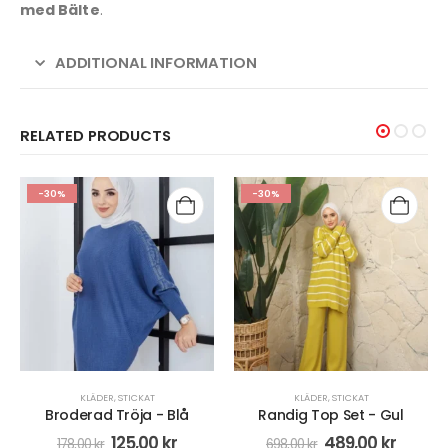
med Bälte
.
ADDITIONAL INFORMATION
RELATED PRODUCTS
-30%
-50%
KLÄDER
,
STICKAT
KLÄDER
,
STICKAT
Randig Top Set - Gul
Ribbstickad Slipove - Svart
489,00
kr
99,00
kr
698,00
kr
198,00
kr