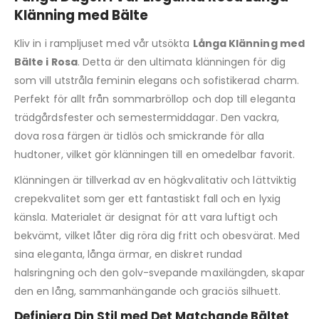
Klänning med Bälte
Kliv in i rampljuset med vår utsökta
Långa Klänning med
Bälte i Rosa
. Detta är den ultimata klänningen för dig
som vill utstråla feminin elegans och sofistikerad charm.
Perfekt för allt från sommarbröllop och dop till eleganta
trädgårdsfester och semestermiddagar. Den vackra,
dova rosa färgen är tidlös och smickrande för alla
hudtoner, vilket gör klänningen till en omedelbar favorit.
Klänningen är tillverkad av en högkvalitativ och lättviktig
crepekvalitet som ger ett fantastiskt fall och en lyxig
känsla. Materialet är designat för att vara luftigt och
bekvämt, vilket låter dig röra dig fritt och obesvärat. Med
sina eleganta, långa ärmar, en diskret rundad
halsringning och den golv-svepande maxilängden, skapar
den en lång, sammanhängande och graciös silhuett.
Definiera Din Stil med Det Matchande Bältet