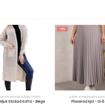
-30%
OUT OF STOCK
KLÄDER
,
KLÄNNINGAR & KJOLAR
KLÄDER
,
KLÄNNINGAR & KJOLA
Plisserad kjol - Grå
Plisserad kjol - Marin