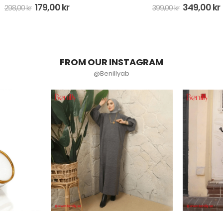
349,00
kr
279,00
kr
399,00
kr
399,00
kr
FROM OUR INSTAGRAM
@Benillyab