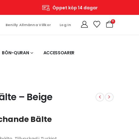
Öppet köp 14 dagar
0
Benilly Allmänna Villkor
Log In
BÖN-QURAN
ACCESSOARER
lte – Beige
chande Bälte
e. Tillverkad i Turkiet.