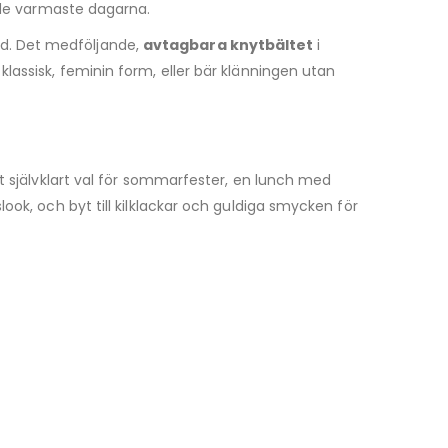
r de varmaste dagarna.
d. Det medföljande,
avtagbara knytbältet
i
lassisk, feminin form, eller bär klänningen utan
t självklart val för sommarfester, en lunch med
ok, och byt till kilklackar och guldiga smycken för