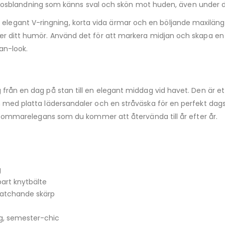
er viskosblandning som känns sval och skön mot huden, även unde
legant V-ringning, korta vida ärmar och en böljande maxiläng
er ditt humör. Använd det för att markera midjan och skapa en k
an-look.
 från en dag på stan till en elegant middag vid havet. Den är et
 med platta lädersandaler och en stråväska för en perfekt dagslo
ös sommarelegans som du kommer att återvända till år efter år.
g
art knytbälte
matchande skärp
ig, semester-chic