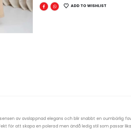
ADD TO WISHLIST
ssensen av avslappnad elegans och blir snabbt en oumbärlig fa
fekt för att skapa en polerad men ändå ledig stil som passar li