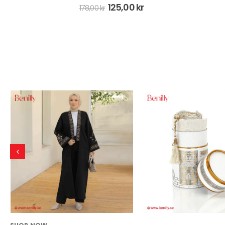
179,00
kr
298,00
kr