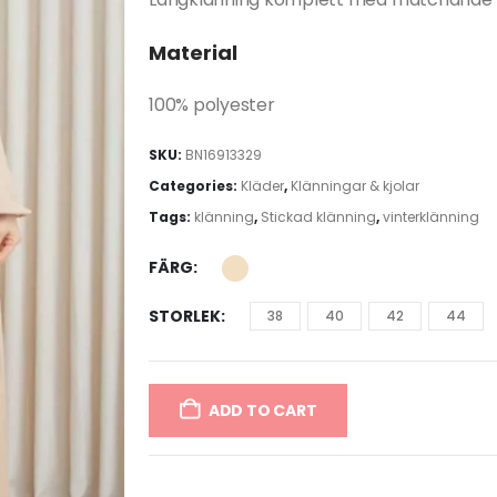
Material
100% polyester
SKU:
BN16913329
Categories:
Kläder
,
Klänningar & kjolar
Tags:
klänning
,
Stickad klänning
,
vinterklänning
FÄRG
STORLEK
38
40
42
44
ADD TO CART