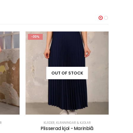
-30%
R
KLÄDER
,
STICKAT
blå
Ribbstickad Tröja - Beige