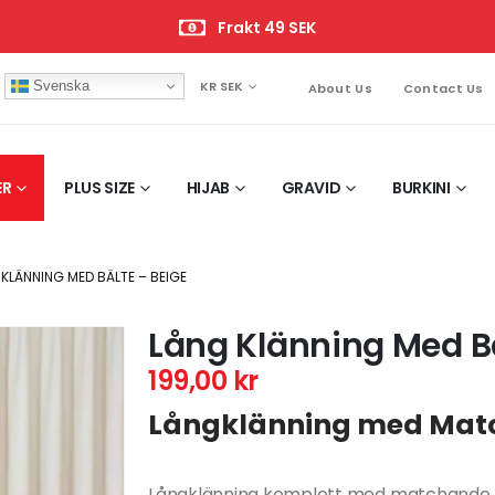
Frakt 49 SEK
Svenska
KR SEK
About Us
Contact Us
ER
PLUS SIZE
HIJAB
GRAVID
BURKINI
KLÄNNING MED BÄLTE – BEIGE
Lång Klänning Med Bä
199,00
kr
Långklänning med Mat
Långklänning komplett med matchande bält