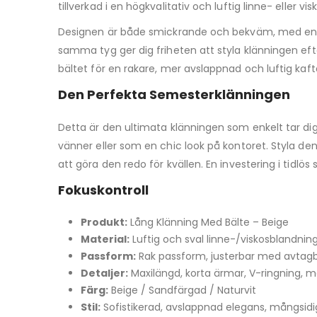
tillverkad i en högkvalitativ och luftig linne- ell
Designen är både smickrande och bekväm, med en e
samma tyg ger dig friheten att styla klänningen eft
bältet för en rakare, mer avslappnad och luftig kaft
Den Perfekta Semesterklänningen
Detta är den ultimata klänningen som enkelt tar dig
vänner eller som en chic look på kontoret. Styla den
att göra den redo för kvällen. En investering i tidl
Fokuskontroll
Produkt:
Lång Klänning Med Bälte – Beige
Material:
Luftig och sval linne-/viskosblandnin
Passform:
Rak passform, justerbar med avtagb
Detaljer:
Maxilängd, korta ärmar, V-ringning, 
Färg:
Beige / Sandfärgad / Naturvit
Stil:
Sofistikerad, avslappnad elegans, mångsid