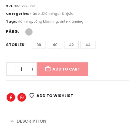
SKU:
BN57223163
Categories:
Kläder
,
Klänningar & kjolar
Tags:
klänning
,
Lång klänning
,
vinterklänning
FÄRG
STORLEK
38
40
42
44
ADD TO CART
ADD TO WISHLIST
DESCRIPTION