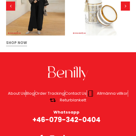
SHOP NOW
About Us
Blog
Order Tracking
Contact Us
Allmänna villkor
Returblankett
Whatssapp
+46-079-342-0404