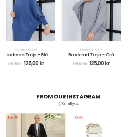
KLÄDER
,
STICKAT
KLÄDER
,
STICKAT
Broderad Tröja - Grå
Broderad Tröja - Svart
125,00
kr
125,00
kr
178,00
kr
178,00
kr
FROM OUR INSTAGRAM
@Benillyab