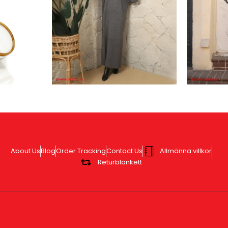
About Us
Blog
Order Tracking
Contact Us
Allmänna villkor
Returblankett