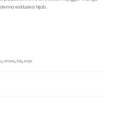
 denna exklusiva hijab.
ty
,
shawl
,
Silk
,
slöja