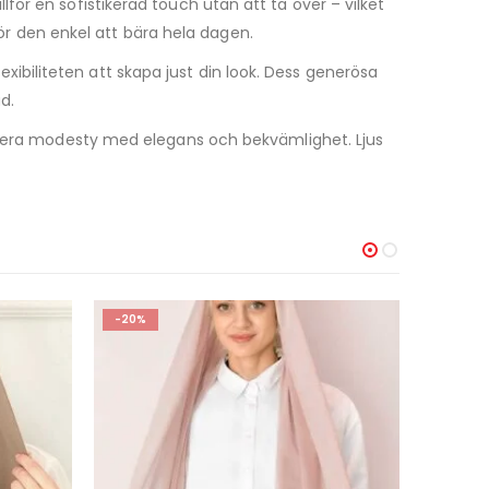
ör en sofistikerad touch utan att ta över – vilket
gör den enkel att bära hela dagen.
lexibiliteten att skapa just din look. Dess generösa
d.
binera modesty med elegans och bekvämlighet. Ljus
-71%