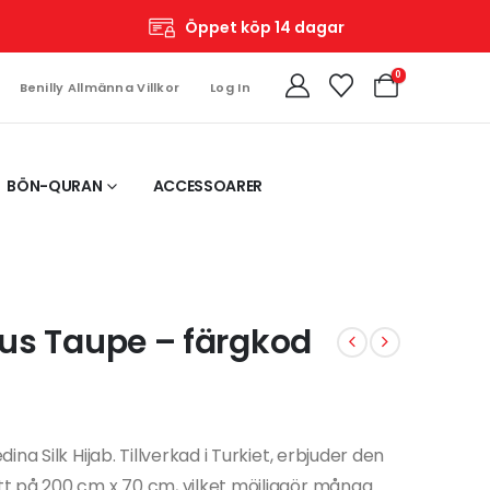
Öppet köp 14 dagar
0
Benilly Allmänna Villkor
Log In
BÖN-QURAN
ACCESSOARER
Ljus Taupe – färgkod
na Silk Hijab. Tillverkad i Turkiet, erbjuder den
t på 200 cm x 70 cm, vilket möjliggör många