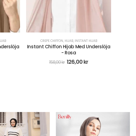
IJAB
CREPE CHIFFON
,
HIJAB
,
INSTANT HIJAB
nderslöja
Instant chiffon hijab med underslöja
Hårk
- Svart
158,00
kr