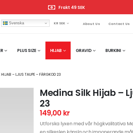
Frakt 49 SEK
Svenska
KR SEK
About Us
Contact Us
ER
PLUS SIZE
HIJAB
GRAVID
BURKINI
K HIJAB – LJUS TAUPE – FÄRGKOD 23
Medina Silk Hijab – 
23
149,00
kr
Utforska lyxen med vår högkvalitativa Medi
en silkeslen känsla och imponerande måt