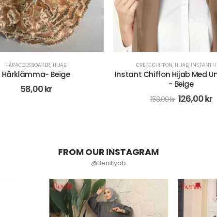
PE CHIFFON
,
HIJAB
,
INSTANT HIJAB
CREPE CHIFFON
,
HIJAB
,
INSTANT H
Chiffon Hijab Med Underslöja
Instant Chiffon Hijab Med U
- Beige
- Rosa
126,00
kr
126,00
kr
158,00
kr
158,00
kr
FROM OUR INSTAGRAM
@Benillyab