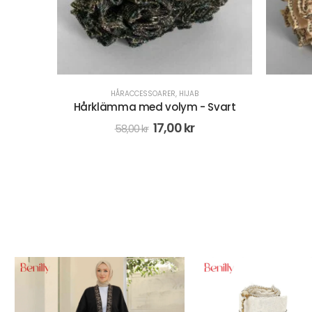
HÅRACCESSOARER
,
HIJAB
CRE
Svart
Hårklämma- Beige
Instant 
58,00
kr