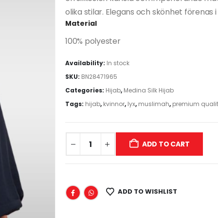
olika stilar. Elegans och skönhet förenas i
Material
100% polyester
Availability:
In stock
SKU:
BN28471965
Categories:
Hijab
,
Medina Silk Hijab
Tags:
hijab
,
kvinnor
,
lyx
,
muslimah
,
premium quali
ADD TO CART
ADD TO WISHLIST