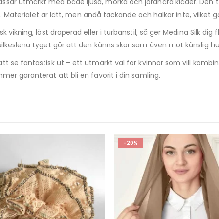
ar utmärkt med både ljusa, mörka och jordnära kläder. Den tillf
en. Materialet är lätt, men ändå täckande och halkar inte, vilket 
vikning, löst draperad eller i turbanstil, så ger Medina Silk dig f
silkeslena tyget gör att den känns skonsam även mot känslig hu
tt se fantastisk ut – ett utmärkt val för kvinnor som vill kom
er garanterat att bli en favorit i din samling.
-20%