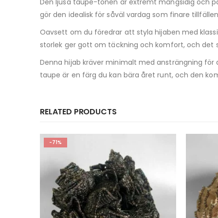
Den ljusa taupe-tonen är extremt mångsidig och pass
gör den idealisk för såväl vardag som finare tillfäll
Oavsett om du föredrar att styla hijaben med klassisk 
storlek ger gott om täckning och komfort, och det 
Denna hijab kräver minimalt med ansträngning för a
taupe är en färg du kan bära året runt, och den komm
RELATED PRODUCTS
-20%