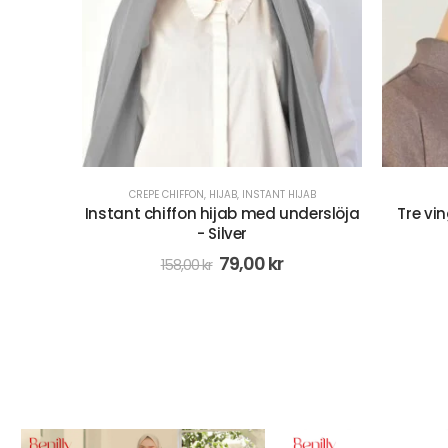
CREPE CHIFFON
,
HIJAB
,
INSTANT HIJAB
Instant chiffon hijab med underslöja
Tre vi
- Silver
79,00
kr
158,00
kr