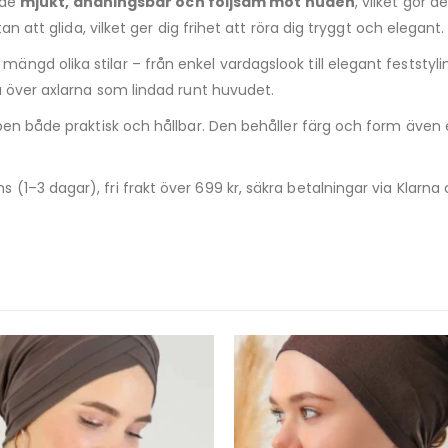
åde
mjukt, andningsbar och följsam mot huden
, vilket gör 
n att glida, vilket ger dig frihet att röra dig tryggt och elegant.
gd olika stilar – från enkel vardagslook till elegant feststylin
a över axlarna som lindad runt huvudet.
ben både praktisk och hållbar. Den behåller färg och form även e
 (1–3 dagar), fri frakt över 699 kr, säkra betalningar via Klarn