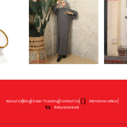
About Us
Blog
Order Tracking
Contact Us
Allmänna villkor
Returblankett