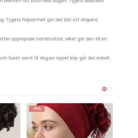
den bekväm att bära hela dagen. Tygets elastiska
g. Tygets följsamhet gör det lätt att drapera
fter upprepade handtvättar, vilket gör den till en
a och Swish samt 14 dagars öppet köp gör det enkelt
-65%
-50%