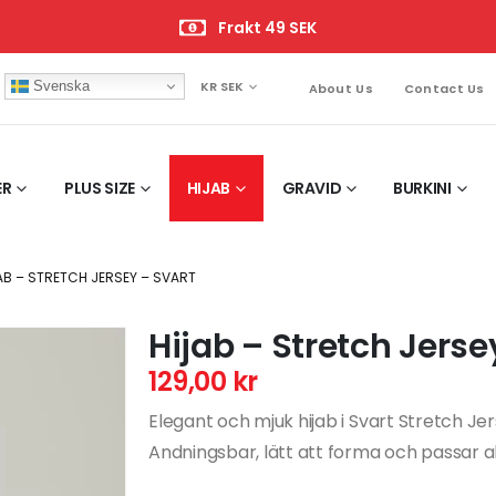
Frakt 49 SEK
Svenska
KR SEK
About Us
Contact Us
ER
PLUS SIZE
HIJAB
GRAVID
BURKINI
AB – STRETCH JERSEY – SVART
Hijab – Stretch Jerse
129,00
kr
Elegant och mjuk hijab i Svart Stretch Je
Andningsbar, lätt att forma och passar all