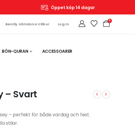
Öppet köp 14 dagar
0
Benilly Allmänna Villkor
Log In
BÖN-QURAN
ACCESSOARER
y – Svart
rsey – perfekt för både vardag och fest.
a stilar.