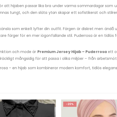
r att hijaben passar lika bra under varma sommardagar som und
nnas tungt, och den släta ytan skapar ett sofistikerat och stilren
nsla som enkelt lyfter din outfit. Färgen är diskret men ändå u
kare färger för en mer iögonfallande stil. Puderrosa är en tidlö
unktion och mode är
Premium Jersey Hijab – Puderrosa
ett o
llräckligt mångsidig för att passa i olika miljöer – från arbetsmöten 
rosa – en hijab som kombinerar modern komfort, tidlös elegans