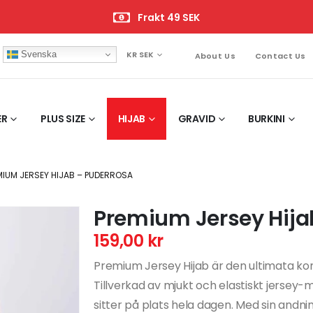
Frakt 49 SEK
Svenska
KR SEK
About Us
Contact Us
ER
PLUS SIZE
HIJAB
GRAVID
BURKINI
MIUM JERSEY HIJAB – PUDERROSA
Premium Jersey Hija
159,00
kr
Premium Jersey Hijab är den ultimata komb
Tillverkad av mjukt och elastiskt jersey
sitter på plats hela dagen. Med sin andn