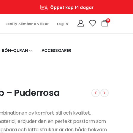
Öppet köp 14 dagar
0
Benilly Allmänna Villkor
Log In
BÖN-QURAN
ACCESSOARER
b – Puderrosa
inationen av komfort, stil och kvalitet.
-material, erbjuder den en perfekt passform som
ingsbara och lätta struktur är den både bekväm