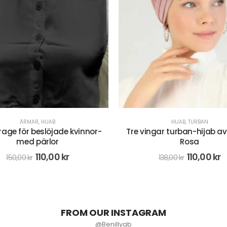
HIJAB
,
TURBAN
BONNET
,
HIJAB
ngar turban-hijab av lykra -
Underslöja med spets och
Rosa
volym - Brun
110,00
kr
68,00
kr
138,00
kr
FROM OUR INSTAGRAM
@Benillyab