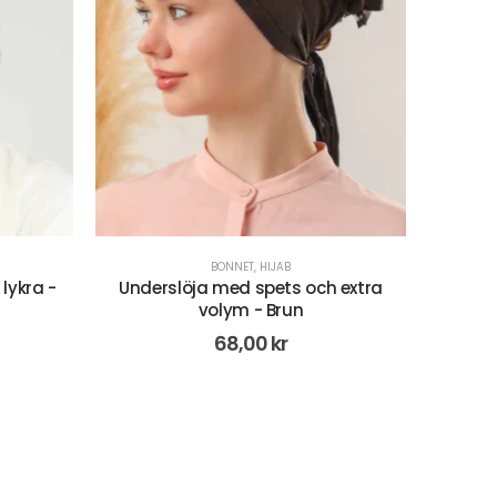
BONNET
,
HIJAB
CR
 extra
Underslöja med spets och extra
Instant
volym - Mörkröd
24,00
kr
68,00
kr