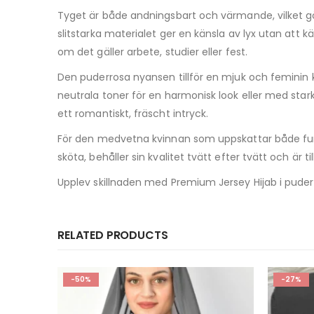
Tyget är både andningsbart och värmande, vilket gö
slitstarka materialet ger en känsla av lyx utan att kä
om det gäller arbete, studier eller fest.
Den puderrosa nyansen tillför en mjuk och feminin kä
neutrala toner för en harmonisk look eller med star
ett romantiskt, fräscht intryck.
För den medvetna kvinnan som uppskattar både f
sköta, behåller sin kvalitet tvätt efter tvätt och är ti
Upplev skillnaden med Premium Jersey Hijab i puder
RELATED PRODUCTS
-27%
-20%