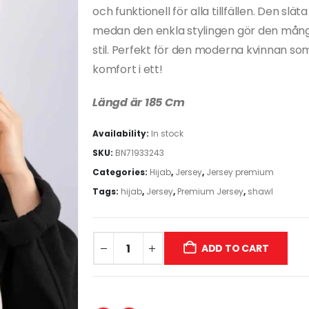
och funktionell för alla tillfällen. Den slä
medan den enkla stylingen gör den mångsi
stil. Perfekt för den moderna kvinnan som
komfort i ett!
Längd är 185 Cm
Availability:
In stock
SKU:
BN71933243
Categories:
Hijab
,
Jersey
,
Jersey premium
Tags:
hijab
,
Jersey
,
Premium Jersey
,
shawl
ADD TO CART