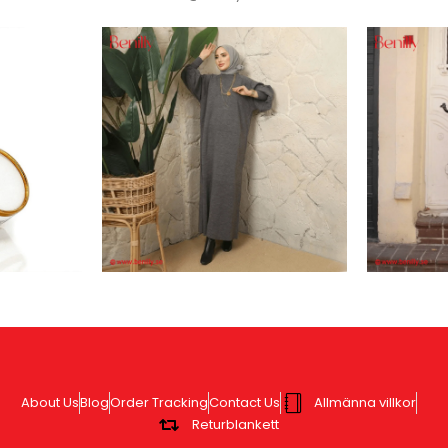
About Us
Blog
Order Tracking
Contact Us
Allmänna villkor
Returblankett