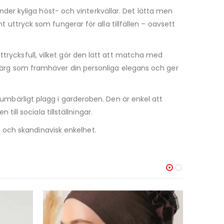
er kyliga höst- och vinterkvällar. Det lätta men
t uttryck som fungerar för alla tillfällen – oavsett
ttrycksfull, vilket gör den lätt att matcha med
s färg som framhäver din personliga elegans och ger
umbärligt plagg i garderoben. Den är enkel att
till sociala tillställningar.
 och skandinavisk enkelhet.
-65%
-50%