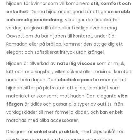
hijaben för kvinnor som vill kombinera
stil, komfort och
enkelhet
. Denna hijab är designad för att ge
en snabb
och smidig användning
, vilket gör den idealisk för
vardag, religiösa tillfällen eller festliga evenemang.
Oavsett om du bär hijaben till kontoret, under Eid,
Ramadan eller på bröllop, kommer den att ge dig ett
elegant och sofistikerat intryck utan krångel.
Hijaben är tillverkad av
naturlig viscose
som är mjuk,
lätt och andningsbar, vilket säkerställer maximal komfort
under hela dagen. Den
elastiska passformen
gör att
hijaben sitter på plats utan att glida, samtidigt som
materialet är skonsamt mot huden. Den eleganta
vita
färgen
är tidlös och passar alla typer av outfits, från
vardagskläder till mer formella kläder, och kan enkelt
matchas med olika accessoarer.
Designen är
enkel och praktisk
, med clips bakåt för
smidig justering och en helkroppspassform som