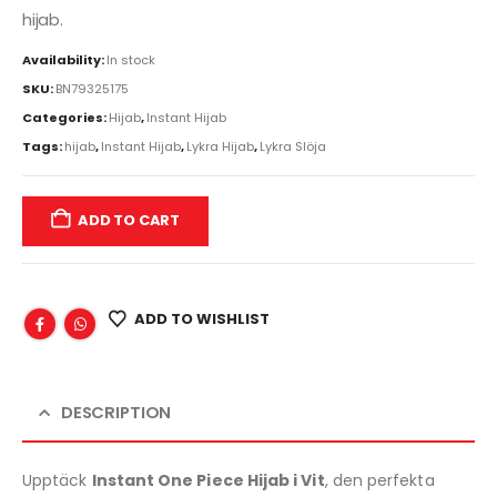
hijab.
Availability:
In stock
SKU:
BN79325175
Categories:
Hijab
,
Instant Hijab
Tags:
hijab
,
Instant Hijab
,
Lykra Hijab
,
Lykra Slöja
ADD TO CART
ADD TO WISHLIST
DESCRIPTION
Upptäck
Instant One Piece Hijab i Vit
, den perfekta