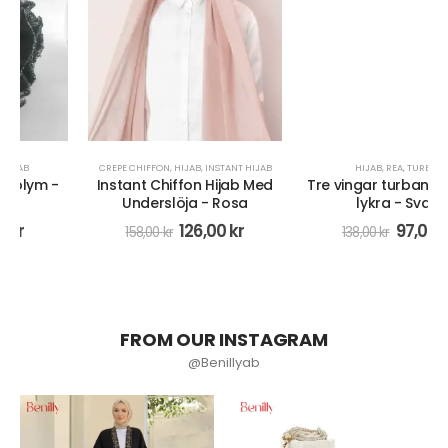
CREPE CHIFFON
,
HIJAB
,
INSTANT HIJAB
HIJAB
,
REA
,
TURBAN
Instant Chiffon Hijab Med
Tre vingar turban-hijab av
Underslöja - Rosa
lykra - Svart
126,00
kr
97,00
kr
158,00
kr
138,00
kr
FROM OUR INSTAGRAM
@Benillyab