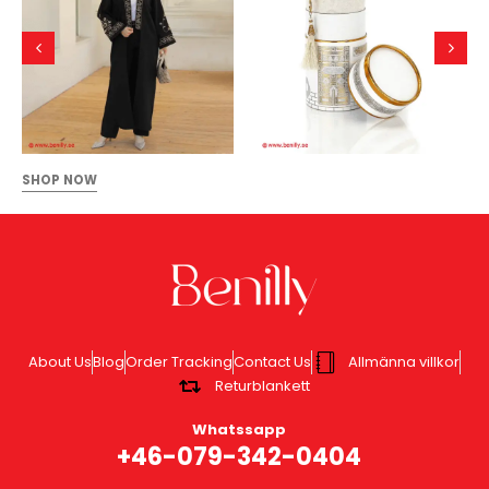
SHOP NOW
About Us
Blog
Order Tracking
Contact Us
Allmänna villkor
Returblankett
Whatssapp
+46-079-342-0404