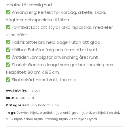
idealisk för känslig hud
Användning: Perfekt för vardag, arbete, skola,
högtider och speciella tillfällen
Formbar: Lätt att styla i olika hijabstilar, med eller
utan nålar
Halkfri: Sitter bra hela dagen utan att glida
Hållbar: Behåller färg och form efter tvätt
Årstider: Lämplig för användning året runt
Storlek: Generös längd som ger bra täckning och
flexibilitet, 80 cm x 195 cm
Skötselråd :Handtvätt, torkas ej.
Availability:
In stock
SKU:
BN69697191
Categories:
Hijab
,
Instant Hijab
Tags:
Bekväm hijab
,
elastisk hijab
,
enfärgad hijab vizon
,
hijab i en del
,
Mjuk hijab
,
sandi hijab
,
Stretchig hijab
,
Vizon hijab i lycra