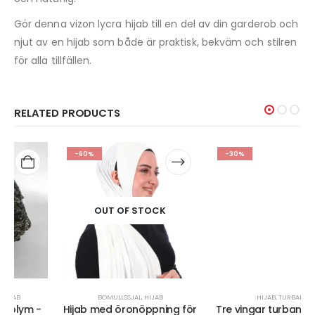
Gör denna vizon lycra hijab till en del av din garderob och
njut av en hijab som både är praktisk, bekväm och stilren
för alla tillfällen.
RELATED PRODUCTS
-60%
-30%
OUT OF STOCK
BOMULLSSJAL
,
HIJAB
HIJAB
,
TURBAN
Hijab med öronöppning för
Tre vingar turban-hijab av