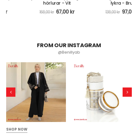
hörlurar - Vit
lykra - Brun
67,00
kr
97,00
kr
168,00
kr
138,00
kr
FROM OUR INSTAGRAM
@Benillyab
SHOP NOW