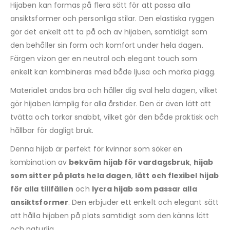
Hijaben kan formas på flera sätt för att passa alla
ansiktsformer och personliga stilar. Den elastiska ryggen
gör det enkelt att ta på och av hijaben, samtidigt som
den behåller sin form och komfort under hela dagen.
Färgen vizon ger en neutral och elegant touch som
enkelt kan kombineras med både ljusa och mörka plagg.
Materialet andas bra och håller dig sval hela dagen, vilket
gör hijaben lämplig för alla årstider. Den är även lätt att
tvätta och torkar snabbt, vilket gör den både praktisk och
hållbar för dagligt bruk.
Denna hijab är perfekt för kvinnor som söker en
kombination av
bekväm hijab för vardagsbruk
,
hijab
som sitter på plats hela dagen
,
lätt och flexibel hijab
för alla tillfällen
och
lycra hijab som passar alla
ansiktsformer
. Den erbjuder ett enkelt och elegant sätt
att hålla hijaben på plats samtidigt som den känns lätt
och naturlig.