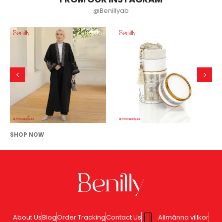
@Benillyab
SHOP NOW
About Us
Blog
Order Tracking
Contact Us
Allmänna villkor