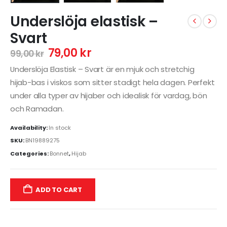
Underslöja elastisk –
Svart
79,00
kr
99,00
kr
Underslöja Elastisk – Svart är en mjuk och stretchig
hijab-bas i viskos som sitter stadigt hela dagen. Perfekt
under alla typer av hijaber och idealisk för vardag, bön
och Ramadan.
Availability:
In stock
SKU:
BN19889275
Categories:
Bonnet
,
Hijab
ADD TO CART