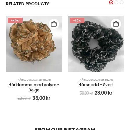
RELATED PRODUCTS
-60%
-27%
HÅRACCESSOARER
,
HIJAB
ÄRMAR
,
HIJAB
-
Hårsnodd - Svart
skjortkrage för beslöjade
kvinnor-med pärlor
23,00
kr
58,00
kr
110,00
kr
150,00
kr
FROM OUR INSTAGRAM