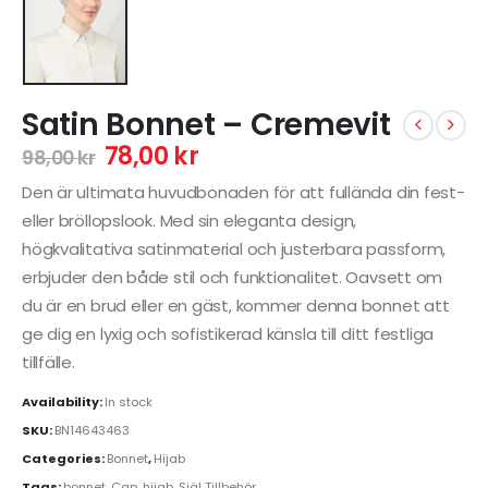
Satin Bonnet – Cremevit
78,00
kr
98,00
kr
Den är ultimata huvudbonaden för att fullända din fest-
eller bröllopslook. Med sin eleganta design,
högkvalitativa satinmaterial och justerbara passform,
erbjuder den både stil och funktionalitet. Oavsett om
du är en brud eller en gäst, kommer denna bonnet att
ge dig en lyxig och sofistikerad känsla till ditt festliga
tillfälle.
Availability:
In stock
SKU:
BN14643463
Categories:
Bonnet
,
Hijab
Tags:
bonnet
,
Cap
,
hijab
,
Själ Tillbehör