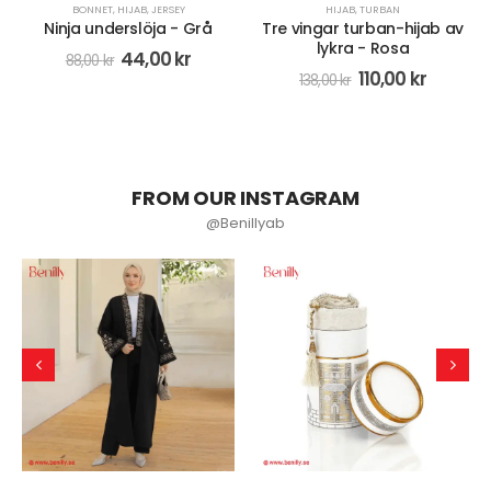
HIJAB
,
TURBAN
BONNET
,
HIJAB
Tre vingar turban-hijab av
Underslöja med spets och
lykra - Rosa
extra volym - Brun
110,00
kr
68,00
kr
138,00
kr
FROM OUR INSTAGRAM
@Benillyab