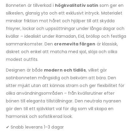
Bonneten är tillverkad i
högkvalitativ satin
som ger en
silkeslen, glansig yta och ett exklusivt intryck. Materialet
minskar friktion mot håret och hjälper till att skydda
frisyrer, lockar och uppsättningar under långa dagar och
kvällar – idealiskt under Ramadan, Eid, bröllop och festliga
sammankomster. Den
cremevita färgen
är klassisk,
diskret och enkel att matcha med sjal, slöja och olika
modest outfits.
Designen är både
modern och tidlös
, vilket gör
satinbonneten mångsidig och bekväm att bära. Den
sitter mjukt utan att kännas stram och ger flexibilitet för
olika användningsområden – från kvällsrutiner efter
bönen till eleganta tillställningar. Den neutrala nyansen
gör den till ett självklart val för dig som vill skapa en
harmonisk och sofistikerad look.
✔ Snabb leverans 1–3 dagar