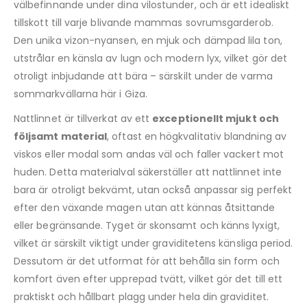
välbefinnande under dina vilostunder, och är ett idealiskt
tillskott till varje blivande mammas sovrumsgarderob.
Den unika vizon-nyansen, en mjuk och dämpad lila ton,
utstrålar en känsla av lugn och modern lyx, vilket gör det
otroligt inbjudande att bära – särskilt under de varma
sommarkvällarna här i Giza.
Nattlinnet är tillverkat av ett
exceptionellt mjukt och
följsamt material
, oftast en högkvalitativ blandning av
viskos eller modal som andas väl och faller vackert mot
huden. Detta materialval säkerställer att nattlinnet inte
bara är otroligt bekvämt, utan också anpassar sig perfekt
efter den växande magen utan att kännas åtsittande
eller begränsande. Tyget är skonsamt och känns lyxigt,
vilket är särskilt viktigt under graviditetens känsliga period.
Dessutom är det utformat för att behålla sin form och
komfort även efter upprepad tvätt, vilket gör det till ett
praktiskt och hållbart plagg under hela din graviditet.