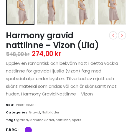
Harmony gravid
nattlinne – Vizon (Lila)
274,00
kr
548,00
kr
Upplev en romantisk och bekväm natt i detta vackra
nattlinne för gravida i ljuslila (vizon) färg med
spetsdetaljer under bysten. Tillverkad av mjukt och
skönt material som andas väl och är skönsamt mot
huden, Harmony Gravid Nattlinne – Vizon
SKU:
BN81698569
Categories:
Gravid
,
Nattkläder
Tags:
gravid
,
Mammakläder
,
nattlinne
,
spets
FÄRG