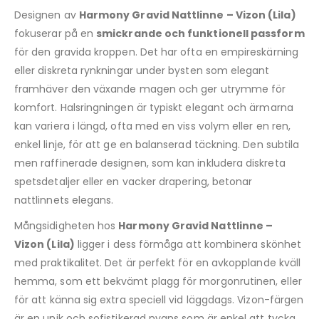
Designen av
Harmony Gravid Nattlinne – Vizon (Lila)
fokuserar på en
smickrande och funktionell passform
för den gravida kroppen. Det har ofta en empireskärning
eller diskreta rynkningar under bysten som elegant
framhäver den växande magen och ger utrymme för
komfort. Halsringningen är typiskt elegant och ärmarna
kan variera i längd, ofta med en viss volym eller en ren,
enkel linje, för att ge en balanserad täckning. Den subtila
men raffinerade designen, som kan inkludera diskreta
spetsdetaljer eller en vacker drapering, betonar
nattlinnets elegans.
Mångsidigheten hos
Harmony Gravid Nattlinne –
Vizon (Lila)
ligger i dess förmåga att kombinera skönhet
med praktikalitet. Det är perfekt för en avkopplande kväll
hemma, som ett bekvämt plagg för morgonrutinen, eller
för att känna sig extra speciell vid läggdags. Vizon-färgen
är en unik och sofistikerad nyans som är enkel att tycka