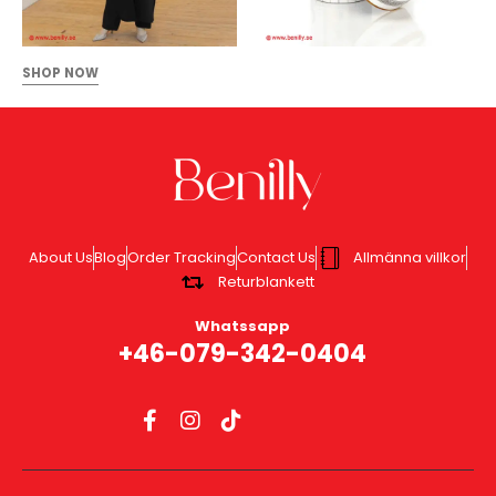
SHOP NOW
About Us
Blog
Order Tracking
Contact Us
Allmänna villkor
Returblankett
Whatssapp
+46-079-342-0404