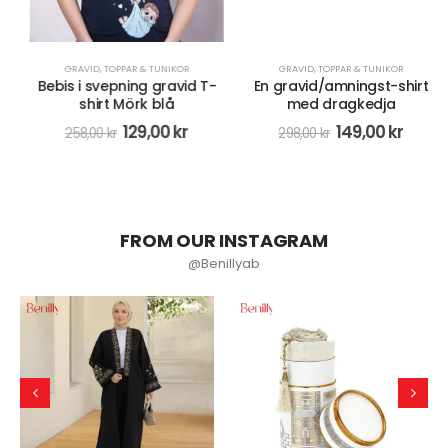
GRAVID
,
TOPPAR & TUNIKOR
Bebis i svepning gravid T-
shirt Mörk blå
129,00
kr
258,00
kr
FROM OUR INSTAGRAM
@Benillyab