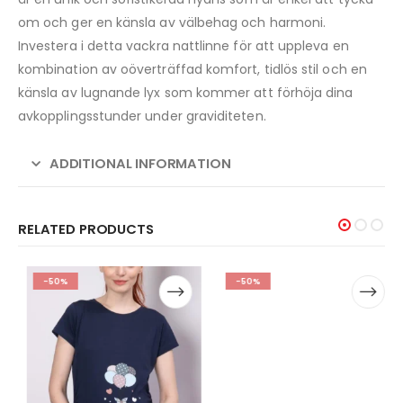
om och ger en känsla av välbehag och harmoni.
Investera i detta vackra nattlinne för att uppleva en
kombination av oöverträffad komfort, tidlös stil och en
känsla av lugnande lyx som kommer att förhöja dina
avkopplingsstunder under graviditeten.
ADDITIONAL INFORMATION
RELATED PRODUCTS
-50%
-50%
GRAVID
,
TOPPAR & TUNIKOR
En gravid/amningst-shirt
med dragkedja
149,00
kr
298,00
kr