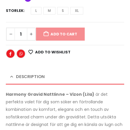
STORLEK
L
M
S
XL
ADD TO CART
ADD TO WISHLIST
DESCRIPTION
Harmony Gravid Nattlinne – Vizon (Lila)
är det
perfekta valet för dig som söker en förtrollande
kombination av komfort, elegans och en touch av
sofistikerad charm under din graviditet. Detta utsökta
nattlinne är designat för att ge dig en känsla av lugn och