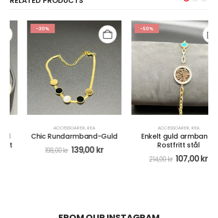
RELATED PRODUCTS
-30%
-50%
ACCESSOARER
,
REA
ACCESSOARER
,
REA
Chic Rundarmband-Guld
Enkelt guld armband-
Rostfritt stål
139,00
kr
198,00
kr
107,00
kr
214,00
kr
FROM OUR INSTAGRAM