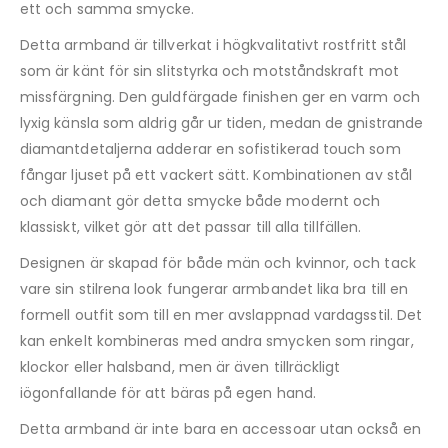
ett och samma smycke.
Detta armband är tillverkat i högkvalitativt rostfritt stål
som är känt för sin slitstyrka och motståndskraft mot
missfärgning. Den guldfärgade finishen ger en varm och
lyxig känsla som aldrig går ur tiden, medan de gnistrande
diamantdetaljerna adderar en sofistikerad touch som
fångar ljuset på ett vackert sätt. Kombinationen av stål
och diamant gör detta smycke både modernt och
klassiskt, vilket gör att det passar till alla tillfällen.
Designen är skapad för både män och kvinnor, och tack
vare sin stilrena look fungerar armbandet lika bra till en
formell outfit som till en mer avslappnad vardagsstil. Det
kan enkelt kombineras med andra smycken som ringar,
klockor eller halsband, men är även tillräckligt
iögonfallande för att bäras på egen hand.
Detta armband är inte bara en accessoar utan också en