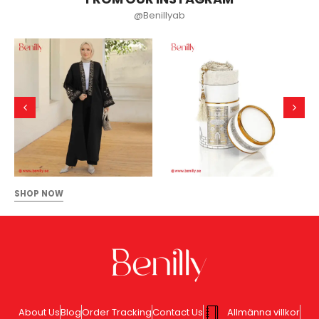
@Benillyab
SHOP NOW
About Us
Blog
Order Tracking
Contact Us
Allmänna villkor