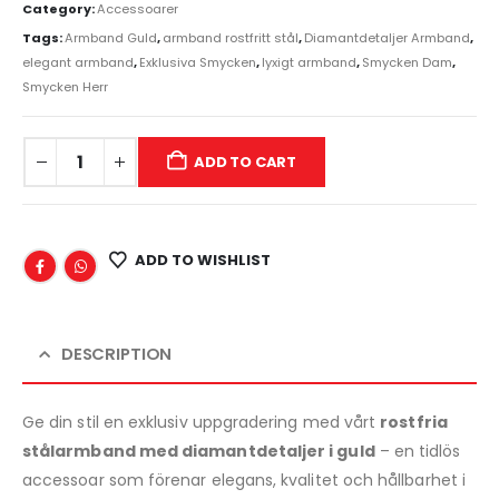
Category:
Accessoarer
Tags:
Armband Guld
,
armband rostfritt stål
,
Diamantdetaljer Armband
,
elegant armband
,
Exklusiva Smycken
,
lyxigt armband
,
Smycken Dam
,
Smycken Herr
ADD TO CART
ADD TO WISHLIST
DESCRIPTION
Ge din stil en exklusiv uppgradering med vårt
rostfria
stålarmband med diamantdetaljer i guld
– en tidlös
accessoar som förenar elegans, kvalitet och hållbarhet i