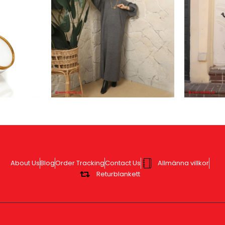
About Us
Blog
Order Tracking
Contact Us
Allmänna villkor
Returblankett