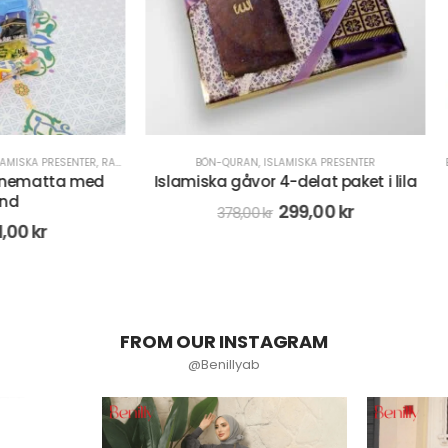
N-QURAN
,
ISLAMISKA PRESENTER
BÖN-QURAN
,
ISLAMISKA PRESENTER
,
RADBA
ka gåvor 4-delat paket i lila
Radband med digital räkna
Vit
299,00
kr
378,00
kr
71,00
kr
89,00
kr
FROM OUR INSTAGRAM
@Benillyab