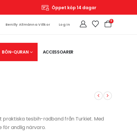
Öppet köp 14 dagar
0
Benilly Allmänna Villkor
Log In
BÖN-QURAN
ACCESSOARER
 praktiska tesbih-radband från Turkiet. Med
re för andlig närvaro.