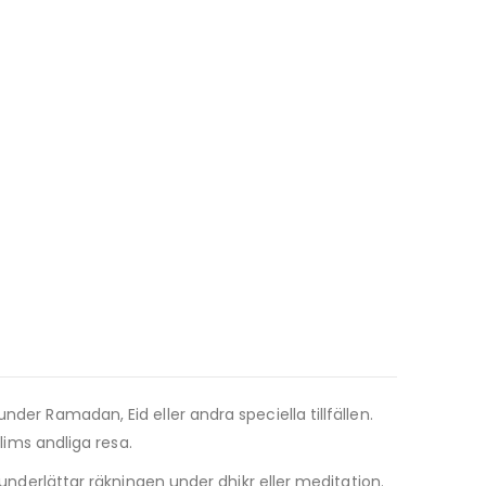
under Ramadan, Eid eller andra speciella tillfällen.
lims andliga resa.
 underlättar räkningen under dhikr eller meditation.