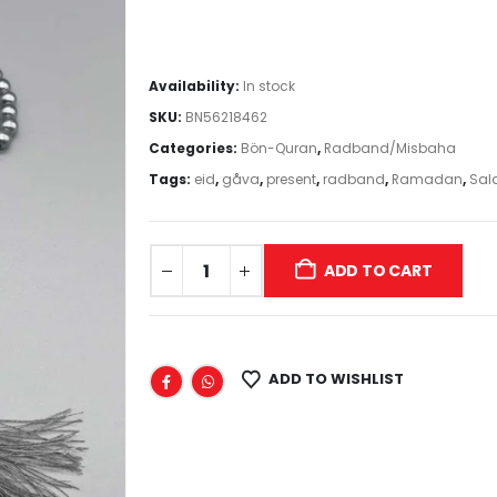
Availability:
In stock
SKU:
BN56218462
Categories:
Bön-Quran
,
Radband/Misbaha
Tags:
eid
,
gåva
,
present
,
radband
,
Ramadan
,
Sal
ADD TO CART
ADD TO WISHLIST