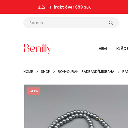
Fri frakt över 699 SEK
HEM
KLÄD
HOME
SHOP
BÖN-QURAN
,
RADBAND/MISBAHA
RA
-41%