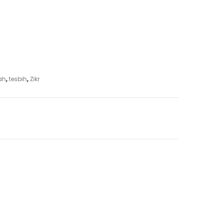
ah
,
tesbih
,
Zikr