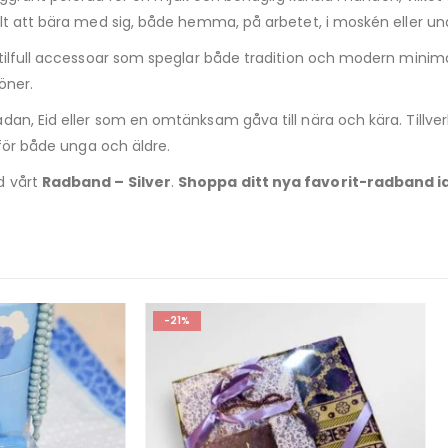
lt att bära med sig, både hemma, på arbetet, i moskén eller und
tilfull accessoar som speglar både tradition och modern minimal
öner.
an, Eid eller som en omtänksam gåva till nära och kära. Tillve
 för både unga och äldre.
d vårt
Radband – Silver
.
Shoppa ditt nya favorit-radband i
-20%
OUT OF STOCK