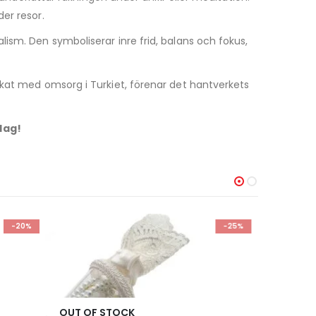
er resor.
ism. Den symboliserar inre frid, balans och fokus,
rkat med omsorg i Turkiet, förenar det hantverkets
dag!
-25%
-30%