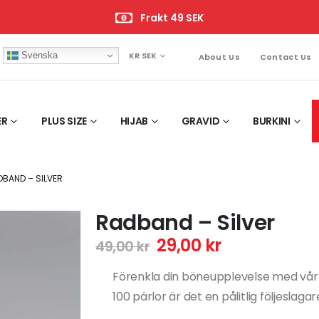
Frakt 49 SEK
Svenska
KR SEK
About Us
Contact Us
ER
PLUS SIZE
HIJAB
GRAVID
BURKINI
DBAND – SILVER
Radband – Silver
29,00
kr
49,00
kr
Förenkla din böneupplevelse med vårt
100 pärlor är det en pålitlig följeslaga