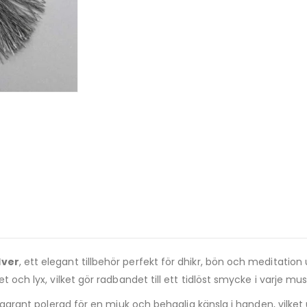
lver
, ett elegant tillbehör perfekt för dhikr, bön och meditation 
t och lyx, vilket gör radbandet till ett tidlöst smycke i varje mus
noggrant polerad för en mjuk och behaglig känsla i handen, vilket