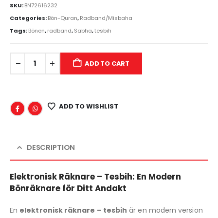
SKU:
BN72616232
Categories:
Bön-Quran
,
Radband/Misbaha
Tags:
Bönen
,
radband
,
Sabha
,
tesbih
ADD TO CART
ADD TO WISHLIST
DESCRIPTION
Elektronisk Räknare – Tesbih: En Modern
Bönräknare för Ditt Andakt
En
elektronisk räknare – tesbih
är en modern version