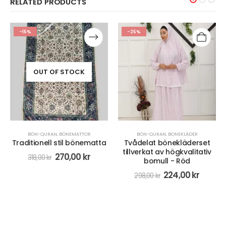
RELATED PRODUCTS
-15%
-25%
OUT OF STOCK
,
RADBAND/MISBAHA
BÖN-QURAN
,
BÖNEMATTOR
BÖN-QURAN
,
BÖNEKLÄDER
Traditionell stil bönematta
Tvådelat bönekläderset
tillverkat av högkvalitativ
270,00
kr
318,00
kr
bomull - Röd
224,00
kr
298,00
kr