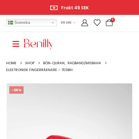
Öppet köp 14 dagar
0
Svenska
KR SEK
HOME
SHOP
BÖN-QURAN
,
RADBAND/MISBAHA
ELEKTRONISK FINGERRÄKNARE – TESBIH
-26%