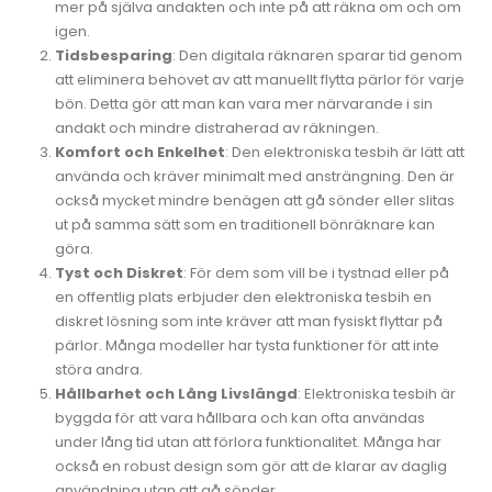
mer på själva andakten och inte på att räkna om och om
igen.
Tidsbesparing
: Den digitala räknaren sparar tid genom
att eliminera behovet av att manuellt flytta pärlor för varje
bön. Detta gör att man kan vara mer närvarande i sin
andakt och mindre distraherad av räkningen.
Komfort och Enkelhet
: Den elektroniska tesbih är lätt att
använda och kräver minimalt med ansträngning. Den är
också mycket mindre benägen att gå sönder eller slitas
ut på samma sätt som en traditionell bönräknare kan
göra.
Tyst och Diskret
: För dem som vill be i tystnad eller på
en offentlig plats erbjuder den elektroniska tesbih en
diskret lösning som inte kräver att man fysiskt flyttar på
pärlor. Många modeller har tysta funktioner för att inte
störa andra.
Hållbarhet och Lång Livslängd
: Elektroniska tesbih är
byggda för att vara hållbara och kan ofta användas
under lång tid utan att förlora funktionalitet. Många har
också en robust design som gör att de klarar av daglig
användning utan att gå sönder.