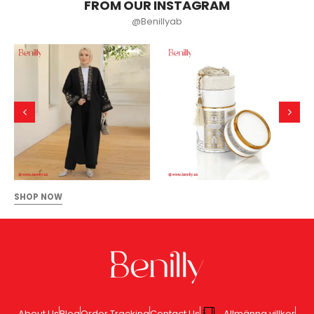
FROM OUR INSTAGRAM
@Benillyab
SHOP NOW
About Us
Blog
Order Tracking
Contact Us
Allmänna villkor