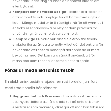
användas under lång tid innan de behöver laddas om
eller bytas ut.
Kompakt och Portabel Design
: Elektroniska tesbih är
ofta kompakta och lämpliga för att bäras med sig hela
tiden. Många modeller är tillräckligt små för att rymmas i
en ficka eller handväska, vilket gör dem praktiska för
användning när som helst, var som helst.
Flerspråkiga Funktioner
: Vissa elektroniska tesbih
erbjuder flerspråkiga alternativ, vilket gör det enklare för
användare att recitera böner på det språk de är mest
bekväma med. Det kan vara särskilt användbart för
människor som reser eller som talar flera språk.
Fördelar med Elektronisk Tesbih
En elektronisk tesbih erbjuder en rad fördelar jämfört
med traditionella bönräknare:
Noggrannhet och Precision
: En elektronisk tesbih gör
det mycket lättare att hålla exakt koll på antalet böner
eller fraser som reciteras, vilket gör att man kan fokusera