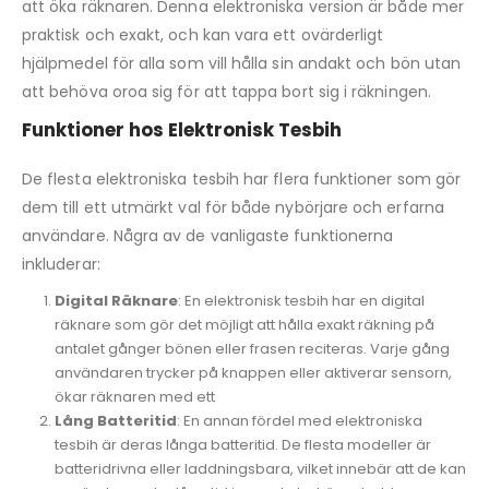
att öka räknaren. Denna elektroniska version är både mer
praktisk och exakt, och kan vara ett ovärderligt
hjälpmedel för alla som vill hålla sin andakt och bön utan
att behöva oroa sig för att tappa bort sig i räkningen.
Funktioner hos Elektronisk Tesbih
De flesta elektroniska tesbih har flera funktioner som gör
dem till ett utmärkt val för både nybörjare och erfarna
användare. Några av de vanligaste funktionerna
inkluderar:
Digital Räknare
: En elektronisk tesbih har en digital
räknare som gör det möjligt att hålla exakt räkning på
antalet gånger bönen eller frasen reciteras. Varje gång
användaren trycker på knappen eller aktiverar sensorn,
ökar räknaren med ett
Lång Batteritid
: En annan fördel med elektroniska
tesbih är deras långa batteritid. De flesta modeller är
batteridrivna eller laddningsbara, vilket innebär att de kan