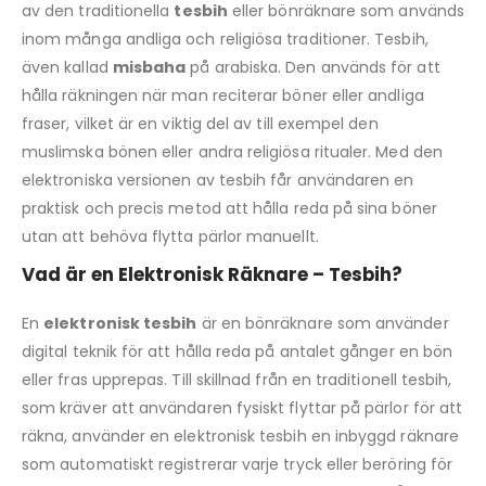
av den traditionella
tesbih
eller bönräknare som används
inom många andliga och religiösa traditioner. Tesbih,
även kallad
misbaha
på arabiska. Den används för att
hålla räkningen när man reciterar böner eller andliga
fraser, vilket är en viktig del av till exempel den
muslimska bönen eller andra religiösa ritualer. Med den
elektroniska versionen av tesbih får användaren en
praktisk och precis metod att hålla reda på sina böner
utan att behöva flytta pärlor manuellt.
Vad är en Elektronisk Räknare – Tesbih?
En
elektronisk tesbih
är en bönräknare som använder
digital teknik för att hålla reda på antalet gånger en bön
eller fras upprepas. Till skillnad från en traditionell tesbih,
som kräver att användaren fysiskt flyttar på pärlor för att
räkna, använder en elektronisk tesbih en inbyggd räknare
som automatiskt registrerar varje tryck eller beröring för