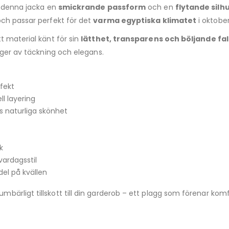
r denna jacka en
smickrande passform
och en
flytande silh
och passar perfekt för det
varma egyptiska klimatet
i oktober 
t material känt för sin
lätthet, transparens och böljande fal
ager av täckning och elegans.
ffekt
l layering
s naturliga skönhet
k
ardagsstil
el på kvällen
umbärligt tillskott till din garderob – ett plagg som förenar ko