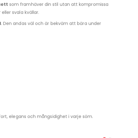
uett
som framhäver din stil utan att kompromissa
eller svala kvällar.
l
. Den andas väl och är bekväm att bära under
mfort, elegans och mångsidighet i varje söm.