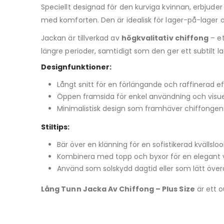
Speciellt designad för den kurviga kvinnan, erbjude
med komforten. Den är idealisk för lager-på-lager 
Jackan är tillverkad av
högkvalitativ chiffong
– et
längre perioder, samtidigt som den ger ett subtilt l
Designfunktioner:
Långt snitt för en förlängande och raffinerad e
Öppen framsida för enkel användning och visuel
Minimalistisk design som framhäver chiffongen
Stiltips:
Bär över en klänning för en sofistikerad kvällsloo
Kombinera med topp och byxor för en elegant v
Använd som solskydd dagtid eller som lätt överd
Lång Tunn Jacka Av Chiffong – Plus Size
är ett o