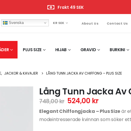
Frakt 49 SEK
Svenska
KR SEK
About Us
Contact Us
ÄDER
PLUS SIZE
HIJAB
GRAVID
BURKINI
E
,
JACKOR & KAVAJER
LÅNG TUNN JACKA AV CHIFFONG – PLUS SIZE
Lång Tunn Jacka Av C
524,00
kr
748,00
kr
Elegant Chiffongjacka – Plus Size
är et
modeintresserade kvinnan som söker ett lätt