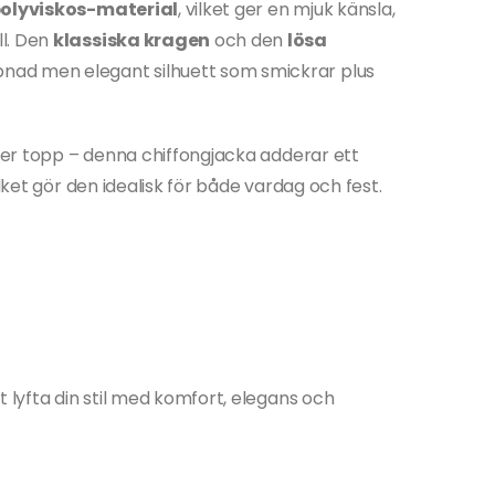
polyviskos-material
, vilket ger en mjuk känsla,
l. Den
klassiska kragen
och den
lösa
nad men elegant silhuett som smickrar plus
ller topp – denna chiffongjacka adderar ett
ilket gör den idealisk för både vardag och fest.
t lyfta din stil med komfort, elegans och