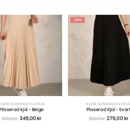
-50%
KLÄDER
,
KLÄNNINGAR & KJOLAR
KLÄDER
,
STICKAT
Plisserad Kjol - Svart
Ribbstickad Slipove - B
279,00
kr
99,00
kr
399,00
kr
198,00
kr