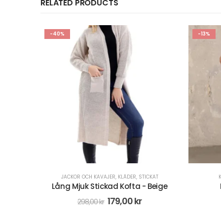
RELATED PRODUCTS
-13%
-30%
CKAT
KLÄDER
,
KLÄNNINGAR & KJOLAR
 Beige
Plisserad kjol - Beige
349,00
kr
399,00
kr