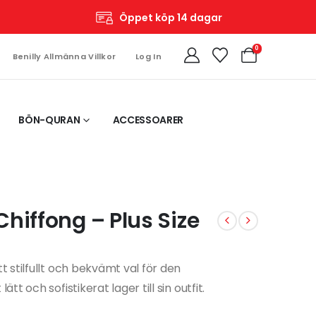
Öppet köp 14 dagar
0
Benilly Allmänna Villkor
Log In
BÖN-QURAN
ACCESSOARER
hiffong – Plus Size
t stilfullt och bekvämt val för den
 och sofistikerat lager till sin outfit.