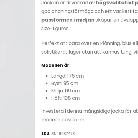
Jackan är tillverkad av
högkvalitativt 
god andningsförmåga och ett vackert fal
passformen i midjan
skapar en avslapp
size-figurer.
Perfekt att bära över en klänning, blus e
sofistikerat lager utan att kännas tung, v
Modellen är:
Längd: 176 cm
Byst: 95 cm
Midja: 69 cm
Höft: 108 cm
Investera i denna mångsidiga jacka för at
modern passform.
SKU:
BN46537473