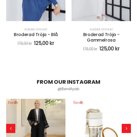
KLÄDER
,
STICKAT
JACKOR OCH KAVAJER
,
KLÄDER
,
STICKAT
Broderad Tröja -
Lång Stickad Väst - Grön
Gammelrosa
98,00
kr
125,00
kr
178,00
kr
FROM OUR INSTAGRAM
@Benillyab