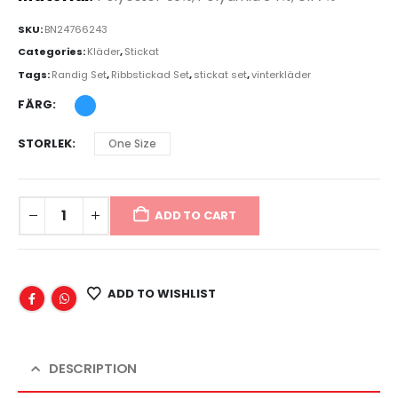
SKU:
BN24766243
Categories:
Kläder
,
Stickat
Tags:
Randig Set
,
Ribbstickad Set
,
stickat set
,
vinterkläder
FÄRG
STORLEK
One Size
ADD TO CART
ADD TO WISHLIST
DESCRIPTION