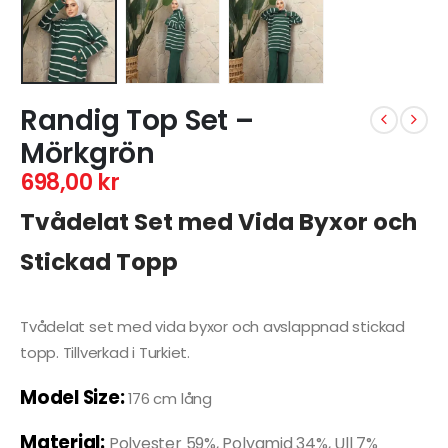
Randig Top Set –
Mörkgrön
698,00
kr
Tvådelat Set med Vida Byxor och
Stickad Topp
Tvådelat set med vida byxor och avslappnad stickad
topp. Tillverkad i Turkiet.
Model Size:
176 cm lång
Material:
Polyester 59%, Polyamid 34%, Ull 7%