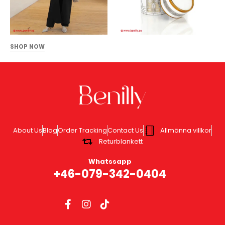
SHOP NOW
About Us
Blog
Order Tracking
Contact Us
Allmänna villkor
Returblankett
Whatssapp
+46-079-342-0404