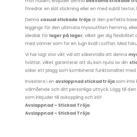
mot huden, erbjuder denna
bekväma stickade tr
föredrar en slät stickning eller en med subtil textu
Denna
casual stickade tröja
är den perfekta base
leggings för den ultimata mysoutfiten hemma, elle
idealisk för
lager på lager
, vilket ger dig flexibili
med vänner som för en lugn kväll i soffan. Med fokus
Vi har lagt stor vikt vid att säkerställa att denna
mys
tvättar, vilket garanterar att du kan njuta av din
sti
söker ett plagg som kombinerar funktionalitet med 
Investera i en
avslappnad stickad tröja
som inte k
välmående och ditt personliga uttryck. Lägg till d
som inbjuder till avkoppling och stil!
Avslappnad – Stickad Tröja
Avslappnad – Stickad Tröja