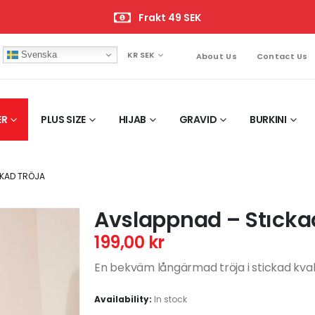
Frakt 49 SEK
Svenska
KR SEK
About Us
Contact Us
ER
PLUS SIZE
HIJAB
GRAVID
BURKINI
CKAD TRÖJA
Avslappnad – Stıcka
199,00
kr
En bekväm långärmad tröja i stickad kvalit
Availability:
In stock