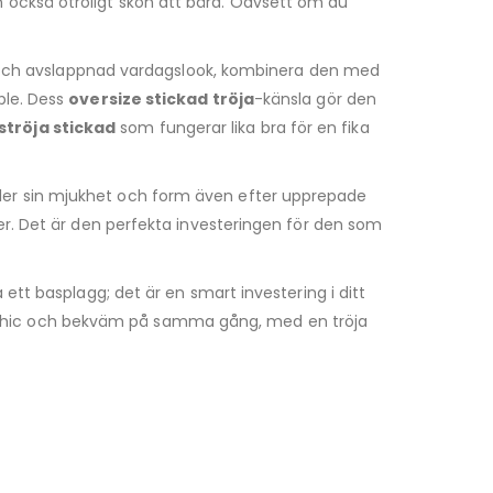
 också otroligt skön att bära. Oavsett om du
sk och avslappnad vardagslook, kombinera den med
ble. Dess
oversize stickad tröja
-känsla gör den
tröja stickad
som fungerar lika bra för en fika
åller sin mjukhet och form även efter upprepade
r. Det är den perfekta investeringen för den som
tt basplagg; det är en smart investering i ditt
åde chic och bekväm på samma gång, med en tröja