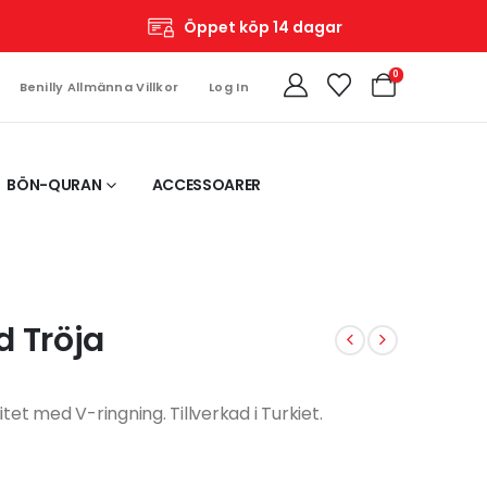
Öppet köp 14 dagar
0
Benilly Allmänna Villkor
Log In
BÖN-QURAN
ACCESSOARER
d Tröja
et med V-ringning. Tillverkad i Turkiet.