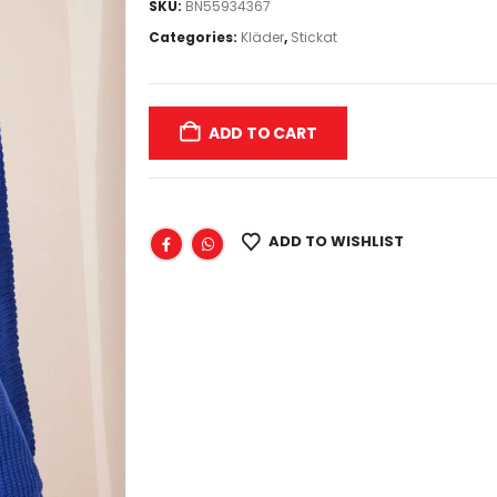
SKU:
BN55934367
Categories:
Kläder
,
Stickat
ADD TO CART
ADD TO WISHLIST