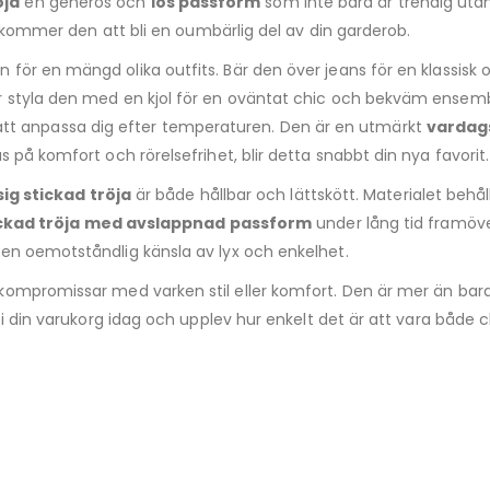
öja
en generös och
lös passform
som inte bara är trendig utan
r, kommer den att bli en oumbärlig del av din garderob.
n för en mängd olika outfits. Bär den över jeans för en klassi
r styla den med en kjol för en oväntat chic och bekväm ensem
tet att anpassa dig efter temperaturen. Den är en utmärkt
vardags
 på komfort och rörelsefrihet, blir detta snabbt din nya favorit.
ig stickad tröja
är både hållbar och lättskött. Materialet beh
ckad tröja med avslappnad passform
under lång tid framöve
en oemotståndlig känsla av lyx och enkelhet.
ompromissar med varken stil eller komfort. Den är mer än bara e
en i din varukorg idag och upplev hur enkelt det är att vara b