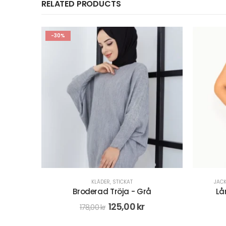
RELATED PRODUCTS
-30%
JACKOR OCH KAVAJER
,
KLÄDER
,
STICKAT
Lång Stickad Väst - Grön
Pl
98,00
kr