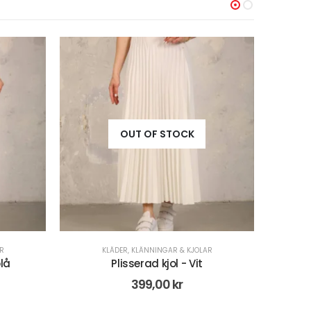
-20%
-30%
R
KLÄDER
,
STICKAT
Ribbstickad Set Tröja Och Byxor - Blå
479,00
kr
598,00
kr