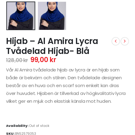
Hijab – Al Amira Lycra
Tvådelad Hijab- Blå
99,00
kr
128,00
kr
Vår Al Amira tvådelade hijab av lycra är en hijab som
både är bekväm och stilren. Den tvådelade designen
består av en huva och en scarf som enkelt kan dras
över huvudet. Hijaben är tillverkad av högkvalitativ lycra
vilket ger en mjuk och elastisk känsla mot huden.
Availability:
Out of stock
SKU:
BN52579353