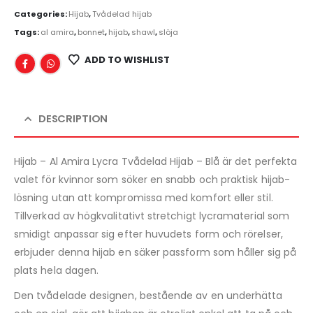
Categories:
Hijab
,
Tvådelad hijab
Tags:
al amira
,
bonnet
,
hijab
,
shawl
,
slöja
ADD TO WISHLIST
DESCRIPTION
Hijab – Al Amira Lycra Tvådelad Hijab – Blå är det perfekta
valet för kvinnor som söker en snabb och praktisk hijab-
lösning utan att kompromissa med komfort eller stil.
Tillverkad av högkvalitativt stretchigt lycramaterial som
smidigt anpassar sig efter huvudets form och rörelser,
erbjuder denna hijab en säker passform som håller sig på
plats hela dagen.
Den tvådelade designen, bestående av en underhätta