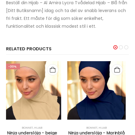
Beställ din Hijab – Al Amira Lycra Tvådelad Hijab – Blå från
[Ditt Butiksnamn] idag och ta del av snabb leverans och
fri frakt. Ett måste för dig som söker enkelhet,
funktionalitet och klassisk modest stil i ett.
RELATED PRODUCTS
-50%
BONNET
,
HIJAB
BONNET
,
HIJAB
Ninja underslöja - Marinblå
Ninja underslöja - Off White