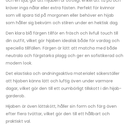
och en sjal, gör att hijaben är otroligt enkel att ta på och
kräver inga nålar eller extra fästen. Perfekt för kvinnor
som vill spara tid på morgonen eller behöver en hijab
som håller sig bekväm och stilren under en hektisk dag.
Den klara blå färgen tillför en fräsch och livfull touch till
din outfit, vilket gör hijaben idealisk både för vardag och
speciella tillfällen. Färgen är lätt att matcha med både
neutrala och färgstarka plagg och ger en sofistikerad och
modern look.
Det elastiska och andningsaktiva materialet säkerställer
att hijaben känns lätt och luftig även under varmare
dagar, vilket gör den till ett oumbärligt tillskott i din hijab-
garderob.
Hijaben är även lättskött, håller sin form och färg även
efter flera tvättar, vilket gör den till ett hållbart och
praktiskt val.