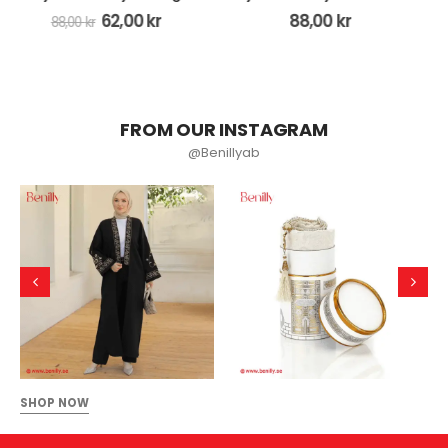
88,00
kr
44,00
kr
88,00
kr
FROM OUR INSTAGRAM
@Benillyab
SHOP NOW