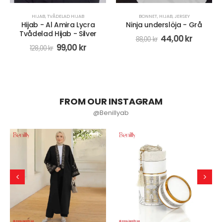
BONNET
,
HIJAB
,
JERSEY
BONNET
,
HIJAB
Ninja underslöja - Grå
Ninja underslöja - Svart
44,00
kr
44,00
kr
88,00
kr
88,00
kr
FROM OUR INSTAGRAM
@Benillyab