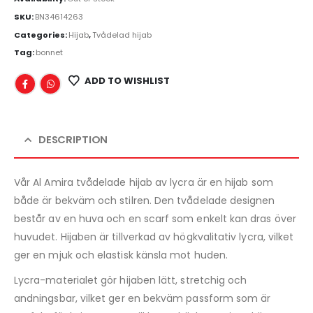
SKU:
BN34614263
Categories:
Hijab
,
Tvådelad hijab
Tag:
bonnet
ADD TO WISHLIST
DESCRIPTION
Vår Al Amira tvådelade hijab av lycra är en hijab som
både är bekväm och stilren. Den tvådelade designen
består av en huva och en scarf som enkelt kan dras över
huvudet. Hijaben är tillverkad av högkvalitativ lycra, vilket
ger en mjuk och elastisk känsla mot huden.
Lycra-materialet gör hijaben lätt, stretchig och
andningsbar, vilket ger en bekväm passform som är