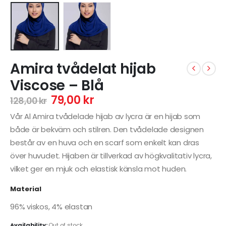
Amira tvådelat hijab
Viscose – Blå
79,00
kr
128,00
kr
Vår Al Amira tvådelade hijab av lycra är en hijab som
både är bekväm och stilren. Den tvådelade designen
består av en huva och en scarf som enkelt kan dras
över huvudet. Hijaben är tillverkad av högkvalitativ lycra,
vilket ger en mjuk och elastisk känsla mot huden.
Material
96% viskos, 4% elastan
Availability:
Out of stock