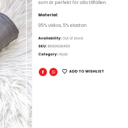
som är perfekt för alla tillfällen.
Material:
95% viskos, 5% elastan
Availability:
Out of stock
SKU:
BN93638456
Category:
Hijab
ADD TO WISHLIST