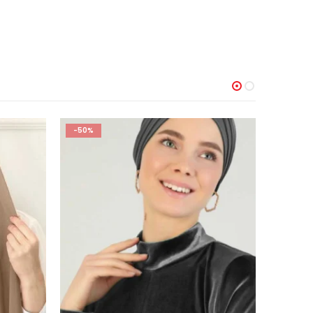
-50%
-71%