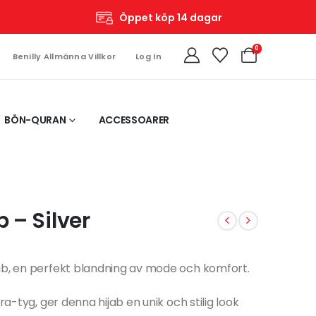
Öppet köp 14 dagar
0
Benilly Allmänna Villkor
Log In
BÖN-QURAN
ACCESSOARER
 – Silver
jab, en perfekt blandning av mode och komfort.
ra-tyg, ger denna hijab en unik och stilig look