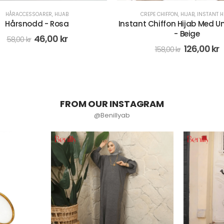
PE CHIFFON
,
HIJAB
,
INSTANT HIJAB
HIJAB
,
TURBAN
Chiffon Hijab Med Underslöja
Tre vingar turban-hijab av 
- Beige
Grå
126,00
kr
69,00
kr
158,00
kr
138,00
kr
FROM OUR INSTAGRAM
@Benillyab