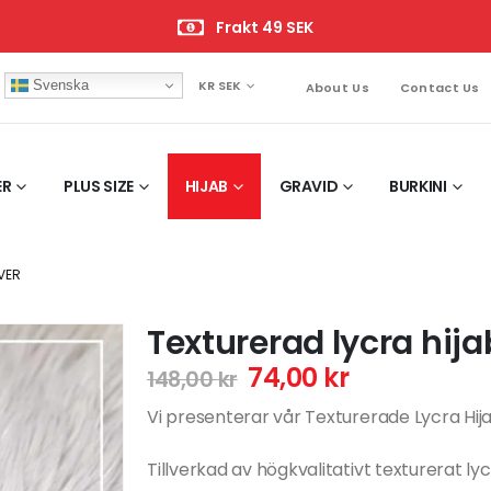
Frakt 49 SEK
Svenska
KR SEK
About Us
Contact Us
ER
PLUS SIZE
HIJAB
GRAVID
BURKINI
VER
Texturerad lycra hijab
74,00
kr
148,00
kr
Vi presenterar vår Texturerade Lycra Hi
Tillverkad av högkvalitativt texturerat lyc