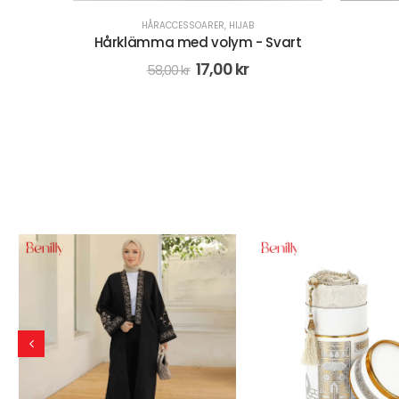
HÅRACCESSOARER
,
HIJAB
CRE
Svart
Hårsnodd - Rosa
Instant 
46,00
kr
58,00
kr