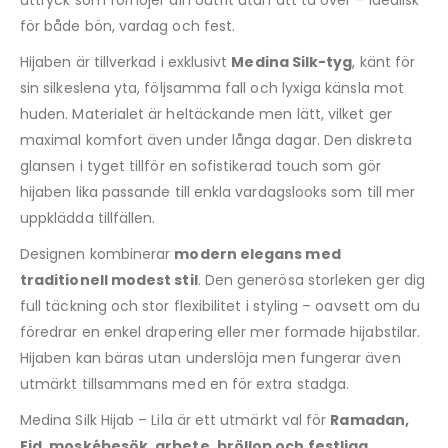
för både bön, vardag och fest.
Hijaben är tillverkad i exklusivt
Medina Silk-tyg
, känt för
sin silkeslena yta, följsamma fall och lyxiga känsla mot
huden. Materialet är heltäckande men lätt, vilket ger
maximal komfort även under långa dagar. Den diskreta
glansen i tyget tillför en sofistikerad touch som gör
hijaben lika passande till enkla vardagslooks som till mer
uppklädda tillfällen.
Designen kombinerar
modern elegans med
traditionell modest stil
. Den generösa storleken ger dig
full täckning och stor flexibilitet i styling – oavsett om du
föredrar en enkel drapering eller mer formade hijabstilar.
Hijaben kan bäras utan underslöja men fungerar även
utmärkt tillsammans med en för extra stadga.
Medina Silk Hijab – Lila är ett utmärkt val för
Ramadan,
Eid, moskébesök, arbete, bröllop och festliga