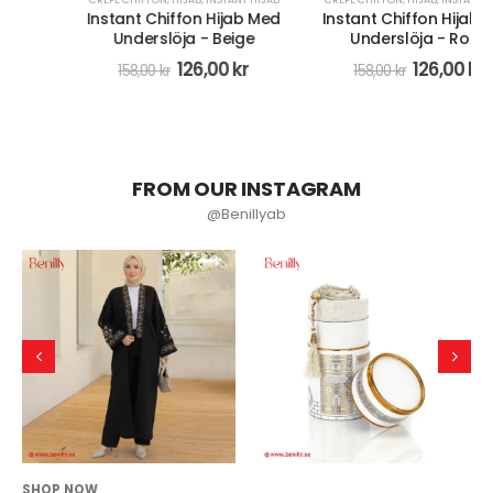
Instant Chiffon Hijab Med
Instant Chiffon Hijab Med
Underslöja - Beige
Underslöja - Rosa
126,00
kr
126,00
kr
158,00
kr
158,00
kr
FROM OUR INSTAGRAM
@Benillyab
SHOP NOW