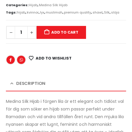
Categories:
Hijab
,
Medina Silk Hijab
Tags:
hijab
,
kvinnor
,
lyx
,
muslimah
,
premium quality
,
shawl
,
Silk
,
slöja
ADD TO CART
ADD TO WISHLIST
DESCRIPTION
Medina Silk Hijab i färgen lila är ett elegant och tidlöst val
för dig som söker en hijab som passar perfekt under
Ramadan och vid andra tillfällen året runt. Den mjuka lila
nyansen skapar ett lugnt, feminint och harmoniskt
uttryck som förhöjer din outfit utan att ta över – idealisk