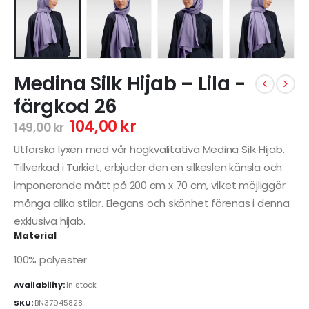
Medina Silk Hijab – Lila -
färgkod 26
104,00
kr
149,00
kr
Utforska lyxen med vår högkvalitativa Medina Silk Hijab.
Tillverkad i Turkiet, erbjuder den en silkeslen känsla och
imponerande mått på 200 cm x 70 cm, vilket möjliggör
många olika stilar. Elegans och skönhet förenas i denna
exklusiva hijab.
Material
100% polyester
Availability:
In stock
SKU:
BN37945828