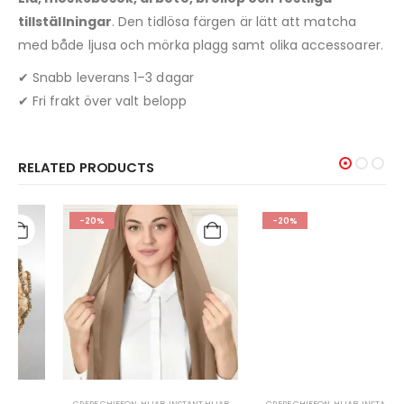
tillställningar
. Den tidlösa färgen är lätt att matcha
med både ljusa och mörka plagg samt olika accessoarer.
✔ Snabb leverans 1–3 dagar
✔ Fri frakt över valt belopp
RELATED PRODUCTS
-20%
-20%
CREPE CHIFFON
,
HIJAB
,
INSTANT HIJAB
CREPE CHIFFON
,
HIJAB
,
INSTANT HIJAB