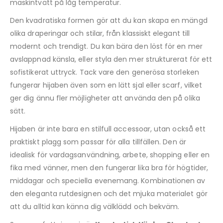
maskintvätt på låg temperatur.
Den kvadratiska formen gör att du kan skapa en mängd
olika draperingar och stilar, från klassiskt elegant till
modernt och trendigt. Du kan bära den löst för en mer
avslappnad känsla, eller styla den mer strukturerat för ett
sofistikerat uttryck. Tack vare den generösa storleken
fungerar hijaben även som en lätt sjal eller scarf, vilket
ger dig ännu fler möjligheter att använda den på olika
sätt.
Hijaben är inte bara en stilfull accessoar, utan också ett
praktiskt plagg som passar för alla tillfällen. Den är
idealisk för vardagsanvändning, arbete, shopping eller en
fika med vänner, men den fungerar lika bra för högtider,
middagar och speciella evenemang. Kombinationen av
den eleganta rutdesignen och det mjuka materialet gör
att du alltid kan känna dig välklädd och bekväm.