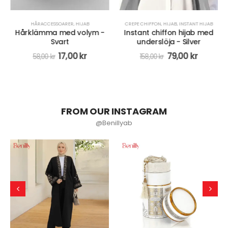
HÅRACCESSOARER
,
HIJAB
CREPE CHIFFON
,
HIJAB
,
INSTANT HIJAB
Hårklämma med volym -
Instant chiffon hijab med
Svart
underslöja - Silver
17,00
kr
79,00
kr
58,00
kr
158,00
kr
FROM OUR INSTAGRAM
@Benillyab