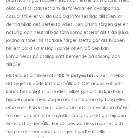
brun nyans gör hijaben tidlös och enkel att matcha med
olika outfits. Oavsett om du föredrar en avslappnad,
casual stil eller vill klä upp dig inför festliga tillfällen, är
denna hijab det perfekta valet. Den bruna färgen ger en
naturlig och neutral bas som kompletterar allt från ljusa,
jordnära toner till starkare färger. Detta gör att hijaben
blir ett praktiskt inslag i garderoben, då den kan
kombineras på otaliga sätt beroende på säsong och
tillfälle.
Materialet är tillverkat i
100 % polyester
, vilket innebär
att tyget är både lätt och hållbart. Det andas väl och
känns behagligt mot huden, vilket gör att du kan bära
hijaben under hela dagen utan att känna dig tung eller
obekväm. Polyester är dessutom ett material som håller
formen bra och inte skrynklar lika lätt, vilket gör hijaben
enkel att underhålla. För att bevara dess mjukhet och
färg rekommenderas antingen handtvätt eller