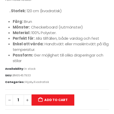
. Storlek:
120 cm (kvadratisk)
Färg:
Brun
Mönster:
Checkerboard (rutmönster)
Material:
100% Polyster.
Perfekt för:
Alla tillfällen, både vardag och fest
Enkel att vårda:
Handtvätt eller maskintvätt på låg
temperatur.
Passform:
Ger möjlighet till olika draperingar och
stilar
Availability:
In stock
SKU:
BN65457933
Categories:
Hijab
,
Kvadratisk
ADD TO CART