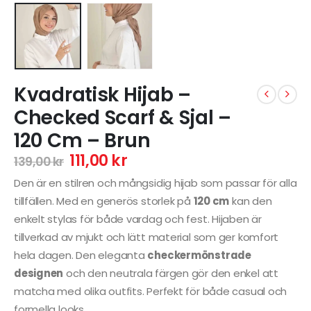
Kvadratisk Hijab –
Checked Scarf & Sjal –
120 Cm – Brun
111,00
kr
139,00
kr
Den är en stilren och mångsidig hijab som passar för alla
tillfällen. Med en generös storlek på
120 cm
kan den
enkelt stylas för både vardag och fest. Hijaben är
tillverkad av mjukt och lätt material som ger komfort
hela dagen. Den eleganta
checkermönstrade
designen
och den neutrala färgen gör den enkel att
matcha med olika outfits. Perfekt för både casual och
formella looks.