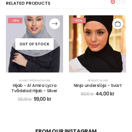
RELATED PRODUCTS
-50%
-20%
BONNET
,
HIJAB
HIJAB
,
TURBAN
a
Ninja underslöja - Svart
Tre vingar turban-hijab av
r
lykra - Rosa
44,00
kr
88,00
kr
110,00
kr
138,00
kr
FROM OUR INSTAGRAM