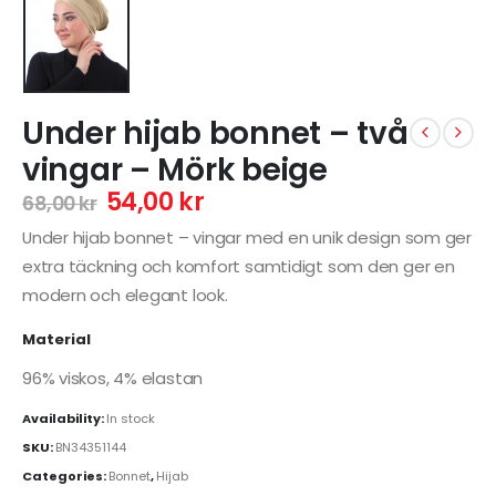
Under hijab bonnet – två
vingar – Mörk beige
54,00
kr
68,00
kr
Under hijab bonnet – vingar med en unik design som ger
extra täckning och komfort samtidigt som den ger en
modern och elegant look.
Material
96% viskos, 4% elastan
Availability:
In stock
SKU:
BN34351144
Categories:
Bonnet
,
Hijab