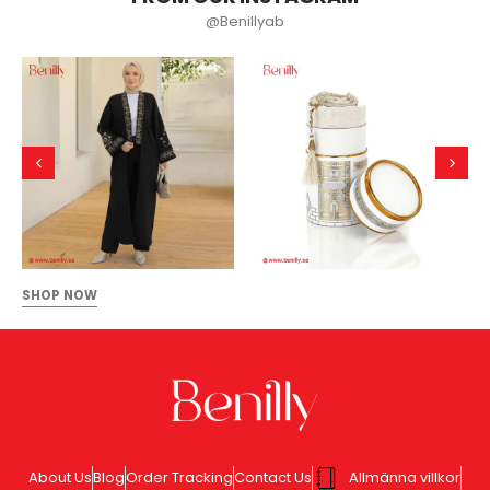
@Benillyab
SHOP NOW
About Us
Blog
Order Tracking
Contact Us
Allmänna villkor