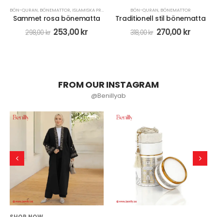
BÖN-QURAN
,
BÖNEMATTOR
,
ISLAMISKA PRESENTER
BÖN-QURAN
,
BÖNEMATTOR
Sammet rosa bönematta
Traditionell stil bönematta
253,00
kr
270,00
kr
298,00
kr
318,00
kr
FROM OUR INSTAGRAM
@Benillyab