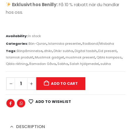
Exklusivt hos Benilly:
Få 10 % rabatt när du handlar
hos oss.
Availability:
In stock
Categories:
Bön-Quran
,
Islamiska presenter
,
Radband/Misbaha
Tags:
Bönpåminnelse
,
dhikr
,
Dhikr subha
,
Digital tasbih
,
Eid present
,
Islamisk produkt
,
Muslimsk gadget
,
muslimsk present
,
Qibla kompass
,
Qibla riktning
,
Ramadan Gåva
,
Sabha
,
Salah hjälpmedel
,
subha
ADD TO CART
ADD TO WISHLIST
DESCRIPTION