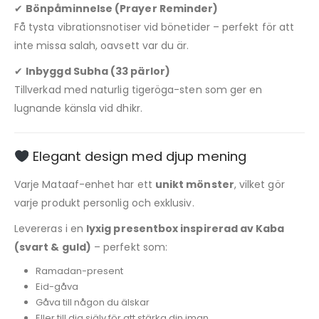
✔
Bönpåminnelse (Prayer Reminder)
Få tysta vibrationsnotiser vid bönetider – perfekt för att
inte missa salah, oavsett var du är.
✔
Inbyggd Subha (33 pärlor)
Tillverkad med naturlig tigeröga-sten som ger en
lugnande känsla vid dhikr.
Elegant design med djup mening
Varje Mataaf-enhet har ett
unikt mönster
, vilket gör
varje produkt personlig och exklusiv.
Levereras i en
lyxig presentbox inspirerad av Kaba
(svart & guld)
– perfekt som:
Ramadan-present
Eid-gåva
Gåva till någon du älskar
Eller till dig själv för att stärka din iman