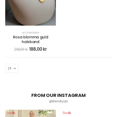
ACCESSOARER
Rosa blomma guld
halsband
188,00
kr
268,00
kr
FROM OUR INSTAGRAM
@Benillyab