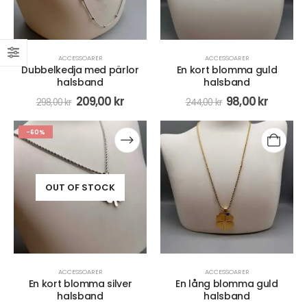
ACCESSOARER
ACCESSOARER
Dubbelkedja med pärlor
En kort blomma guld
halsband
halsband
209,00
kr
98,00
kr
298,00
kr
244,00
kr
-60%
OUT OF STOCK
ACCESSOARER
ACCESSOARER
En kort blomma silver
En lång blomma guld
halsband
halsband