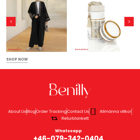
SHOP NOW
About Us
Blog
Order Tracking
Contact Us
Allmänna villkor
Returblankett
Whatssapp
+46-079-342-0404