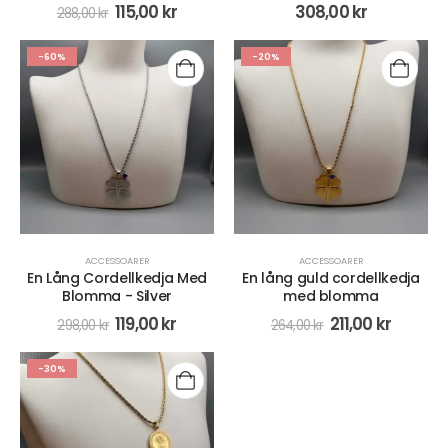
115,00
kr
308,00
kr
288,00
kr
-60%
-20%
ACCESSOARER
ACCESSOARER
En Lång Cordellkedja Med
En lång guld cordellkedja
Blomma - Silver
med blomma
119,00
kr
211,00
kr
298,00
kr
264,00
kr
-30%